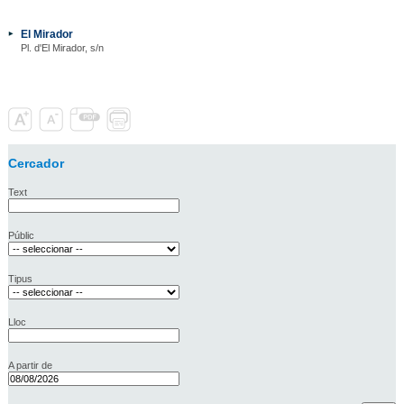
El Mirador
Pl. d'El Mirador, s/n
Cercador
Text
Públic
Tipus
Lloc
A partir de