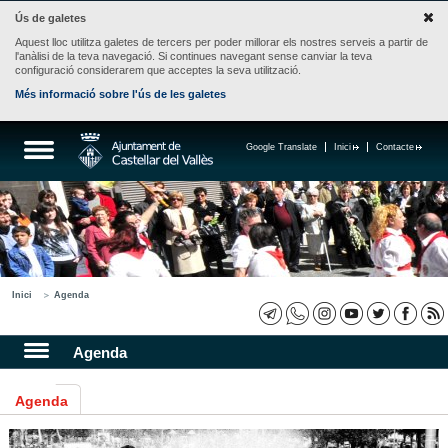
Ús de galetes
Aquest lloc utilitza galetes de tercers per poder millorar els nostres serveis a partir de
l'anàlisi de la teva navegació. Si continues navegant sense canviar la teva
configuració considerarem que acceptes la seva utilització.
Més informació sobre l'ús de les galetes
Google Translate
Inici
Contacte
Inici
Agenda
Agenda
Agenda