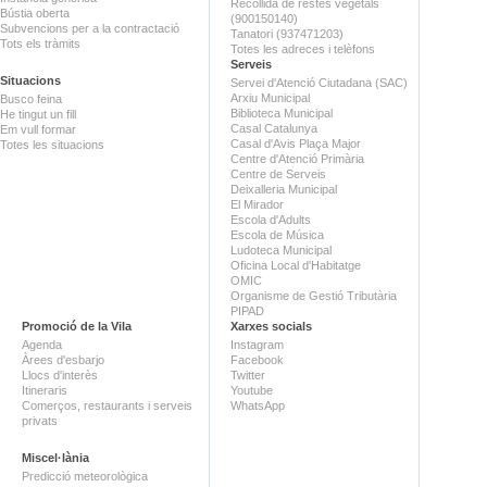
Recollida de restes vegetals
Bústia oberta
(900150140)
Subvencions per a la contractació
Tanatori (937471203)
Tots els tràmits
Totes les adreces i telèfons
Serveis
Situacions
Servei d'Atenció Ciutadana (SAC)
Arxiu Municipal
Busco feina
Biblioteca Municipal
He tingut un fill
Casal Catalunya
Em vull formar
Casal d'Avis Plaça Major
Totes les situacions
Centre d'Atenció Primària
Centre de Serveis
Deixalleria Municipal
El Mirador
Escola d'Adults
Escola de Música
Ludoteca Municipal
Oficina Local d'Habitatge
OMIC
Organisme de Gestió Tributària
PIPAD
Promoció de la Vila
Xarxes socials
Agenda
Instagram
Àrees d'esbarjo
Facebook
Llocs d'interès
Twitter
Itineraris
Youtube
Comerços, restaurants i serveis
WhatsApp
privats
Miscel·lània
Predicció meteorològica