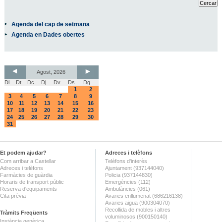
Agenda del cap de setmana
Agenda en Dades obertes
Agost, 2026
Dl
Dt
Dc
Dj
Dv
Ds
Dg
1
2
3
4
5
6
7
8
9
10
11
12
13
14
15
16
17
18
19
20
21
22
23
24
25
26
27
28
29
30
31
Et podem ajudar?
Adreces i telèfons
Com arribar a Castellar
Telèfons d'interès
Adreces i telèfons
Ajuntament (937144040)
Farmàcies de guàrdia
Policia (937144830)
Horaris de transport públic
Emergències (112)
Reserva d'equipaments
Ambulàncies (061)
Cita prèvia
Avaries enllumenat (686216138)
Avaries aigua (900304070)
Recollida de mobles i altres
Tràmits Freqüents
voluminosos (900150140)
Instància genèrica