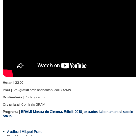
Horari |
22:00
Preu |
5 € (gratuït amb abonament del BRAM!)
Destinataris |
Públic general
Organitza |
Comissió BRAM!
Programa |
BRAM! Mostra de Cinema. Edició 2018
,
entrades i abonaments
i
secció
oficial
Auditori Miquel Pont