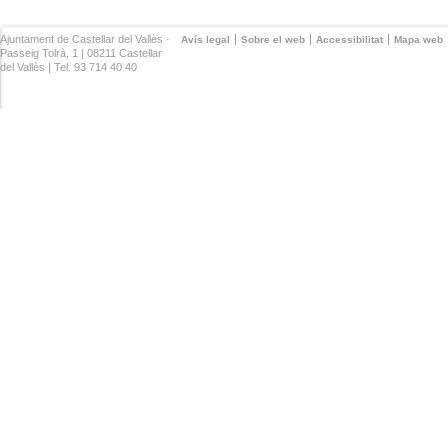
Ajuntament de Castellar del Vallès ·
Avís legal
Sobre el web
Accessibilitat
Mapa web
Passeig Tolrà, 1 | 08211 Castellar
del Vallès | Tel. 93 714 40 40