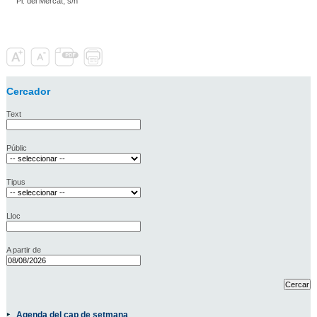
Pl. del Mercat, s/n
Cercador
Text
Públic
Tipus
Lloc
A partir de
Agenda del cap de setmana