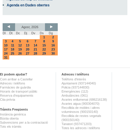
Agenda en Dades obertes
Agost, 2026
Dl
Dt
Dc
Dj
Dv
Ds
Dg
1
2
3
4
5
6
7
8
9
10
11
12
13
14
15
16
17
18
19
20
21
22
23
24
25
26
27
28
29
30
31
Et podem ajudar?
Adreces i telèfons
Com arribar a Castellar
Telèfons d'interès
Adreces i telèfons
Ajuntament (937144040)
Farmàcies de guàrdia
Policia (937144830)
Horaris de transport públic
Emergències (112)
Reserva d'equipaments
Ambulàncies (061)
Cita prèvia
Avaries enllumenat (686216138)
Avaries aigua (900304070)
Recollida de mobles i altres
Tràmits Freqüents
voluminosos (900150140)
Instància genèrica
Recollida de restes vegetals
Bústia oberta
(900150140)
Subvencions per a la contractació
Tanatori (937471203)
Tots els tràmits
Totes les adreces i telèfons