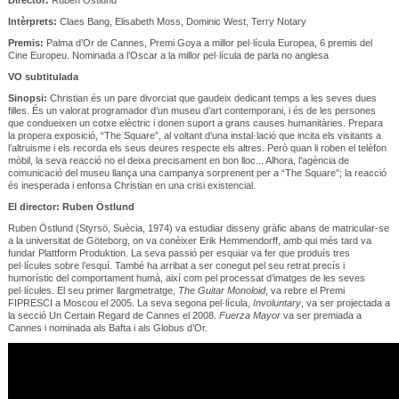
Intèrprets:
Claes Bang, Elisabeth Moss, Dominic West, Terry Notary
Premis:
Palma d’Or de Cannes, Premi Goya a millor pel·lícula Europea, 6 premis del
Cine Europeu. Nominada a l’Oscar a la millor pel·lícula de parla no anglesa
VO subtitulada
Sinopsi:
Christian és un pare divorciat que gaudeix dedicant temps a les seves dues
filles. És un valorat programador d’un museu d’art contemporani, i és de les persones
que condueixen un cotxe elèctric i donen suport a grans causes humanitàries. Prepara
la propera exposició, “The Square”, al voltant d’una instal·lació que incita els visitants a
l’altruisme i els recorda els seus deures respecte els altres. Però quan li roben el telèfon
mòbil, la seva reacció no el deixa precisament en bon lloc... Alhora, l’agència de
comunicació del museu llança una campanya sorprenent per a “The Square”; la reacció
és inesperada i enfonsa Christian en una crisi existencial.
El director: Ruben Östlund
Ruben Östlund (Styrsö, Suècia, 1974) va estudiar disseny gràfic abans de matricular-se
a la universitat de Göteborg, on va conèixer Erik Hemmendorff, amb qui més tard va
fundar Plattform Produktion. La seva passió per esquiar va fer que produís tres
pel·lícules sobre l’esquí. També ha arribat a ser conegut pel seu retrat precís i
humorístic del comportament humà, així com pel processat d’imatges de les seves
pel·lícules. El seu primer llargmetratge,
The Guitar Monoloid
, va rebre el Premi
FIPRESCI a Moscou el 2005. La seva segona pel·lícula,
Involuntary
, va ser projectada a
la secció Un Certain Regard de Cannes el 2008.
Fuerza Mayor
va ser premiada a
Cannes i nominada als Bafta i als Globus d’Or.