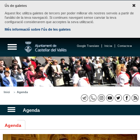
Ús de galetes
Aquest lloc utilitza galetes de tercers per poder millorar els nostres serveis a partir de
l'anàlisi de la teva navegació. Si continues navegant sense canviar la teva
configuració considerarem que acceptes la seva utilització.
Més informació sobre l'ús de les galetes
Google Translate
Inici
Contacte
Inici
Agenda
Agenda
Agenda