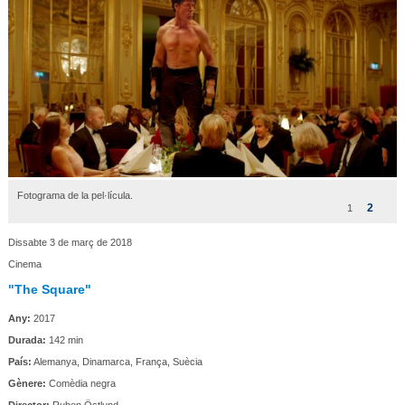
Fotograma de la pel·lícula.
2
1
Dissabte 3 de març de 2018
Cinema
"The Square"
Any:
2017
Durada:
142 min
País:
Alemanya, Dinamarca, França, Suècia
Gènere:
Comèdia negra
Director:
Ruben Östlund