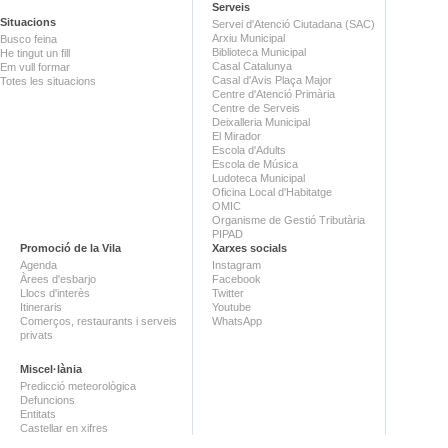
Serveis
Situacions
Servei d'Atenció Ciutadana (SAC)
Arxiu Municipal
Busco feina
Biblioteca Municipal
He tingut un fill
Casal Catalunya
Em vull formar
Casal d'Avis Plaça Major
Totes les situacions
Centre d'Atenció Primària
Centre de Serveis
Deixalleria Municipal
El Mirador
Escola d'Adults
Escola de Música
Ludoteca Municipal
Oficina Local d'Habitatge
OMIC
Organisme de Gestió Tributària
PIPAD
Promoció de la Vila
Xarxes socials
Agenda
Instagram
Àrees d'esbarjo
Facebook
Llocs d'interès
Twitter
Itineraris
Youtube
Comerços, restaurants i serveis
WhatsApp
privats
Miscel·lània
Predicció meteorològica
Defuncions
Entitats
Castellar en xifres