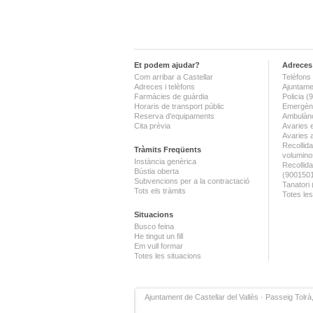
Et podem ajudar?
Adreces 
Com arribar a Castellar
Telèfons 
Adreces i telèfons
Ajuntame
Farmàcies de guàrdia
Policia 
Horaris de transport públic
Emergènc
Reserva d'equipaments
Ambulànc
Cita prèvia
Avaries 
Avaries 
Recollida
Tràmits Freqüents
volumino
Instància genèrica
Recollid
Bústia oberta
(900150
Subvencions per a la contractació
Tanatori
Tots els tràmits
Totes les
Situacions
Busco feina
He tingut un fill
Em vull formar
Totes les situacions
Ajuntament de Castellar del Vallès · Passeig Tolrà,