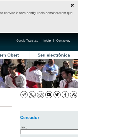
sense canviar la teva configuració considerarem que
Google Translate
Inici
Contacte
ern Obert
Seu electrònica
Cercador
Text