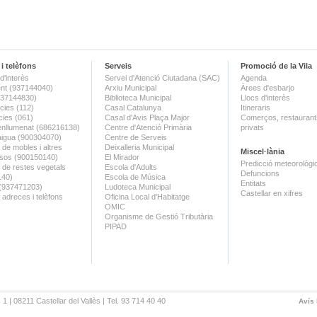
i telèfons
Serveis
Promoció de la Vila
d'interès
Servei d'Atenció Ciutadana (SAC)
Agenda
nt (937144040)
Arxiu Municipal
Àrees d'esbarjo
(937144830)
Biblioteca Municipal
Llocs d'interès
ies (112)
Casal Catalunya
Itineraris
ies (061)
Casal d'Avis Plaça Major
Comerços, restaurants
enllumenat (686216138)
Centre d'Atenció Primària
privats
aigua (900304070)
Centre de Serveis
 de mobles i altres
Deixalleria Municipal
Miscel·lània
sos (900150140)
El Mirador
Predicció meteorològi
a de restes vegetals
Escola d'Adults
Defuncions
140)
Escola de Música
Entitats
 (937471203)
Ludoteca Municipal
Castellar en xifres
 adreces i telèfons
Oficina Local d'Habitatge
OMIC
Organisme de Gestió Tributària
PIPAD
 1 | 08211 Castellar del Vallès | Tel. 93 714 40 40
Avís 