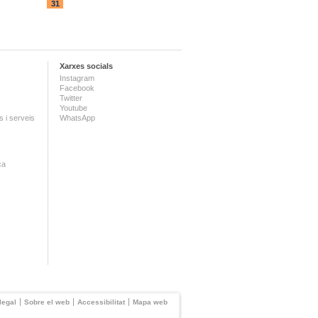
31
Xarxes socials
Instagram
Facebook
Twitter
Youtube
 i serveis
WhatsApp
ca
legal
Sobre el web
Accessibilitat
Mapa web