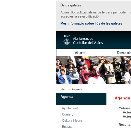
Ús de galetes
Aquest lloc utilitza galetes de tercers per poder m
acceptes la seva utilització.
Més informació sobre l'ús de les galetes
Viure
Descob
Inici
Agenda
Agenda
Agenda
Ajuntament
Criteris
Actes
Comerç
Actes
Cultura i lleure
Resulta
Entitats