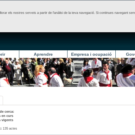
illorar els nostres serveis a partir de l'anàlisi de la teva navegació. Si continues navegant 
rir
Aprendre
Empresa i ocupació
Gov
 de cerca:
 en curs
 vigents
t:
135 actes