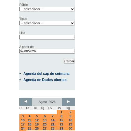
Públic
Tipus
Lloc
A partir de
Agenda del cap de setmana
Agenda en Dades obertes
Agost, 2026
Dl
Dt
Dc
Dj
Dv
Ds
Dg
1
2
3
4
5
6
7
8
9
10
11
12
13
14
15
16
17
18
19
20
21
22
23
24
25
26
27
28
29
30