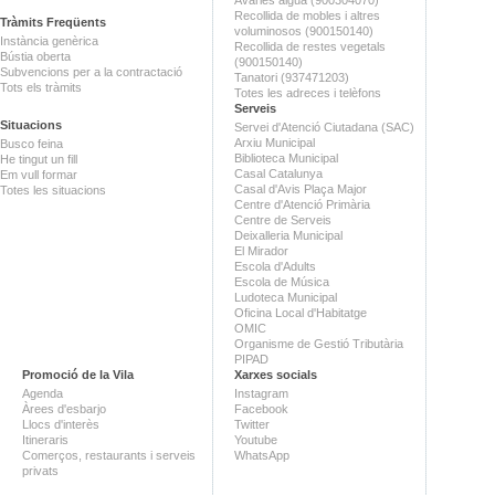
Recollida de mobles i altres
Tràmits Freqüents
voluminosos (900150140)
Instància genèrica
Recollida de restes vegetals
Bústia oberta
(900150140)
Subvencions per a la contractació
Tanatori (937471203)
Tots els tràmits
Totes les adreces i telèfons
Serveis
Situacions
Servei d'Atenció Ciutadana (SAC)
Arxiu Municipal
Busco feina
Biblioteca Municipal
He tingut un fill
Casal Catalunya
Em vull formar
Casal d'Avis Plaça Major
Totes les situacions
Centre d'Atenció Primària
Centre de Serveis
Deixalleria Municipal
El Mirador
Escola d'Adults
Escola de Música
Ludoteca Municipal
Oficina Local d'Habitatge
OMIC
Organisme de Gestió Tributària
PIPAD
Promoció de la Vila
Xarxes socials
Agenda
Instagram
Àrees d'esbarjo
Facebook
Llocs d'interès
Twitter
Itineraris
Youtube
Comerços, restaurants i serveis
WhatsApp
privats