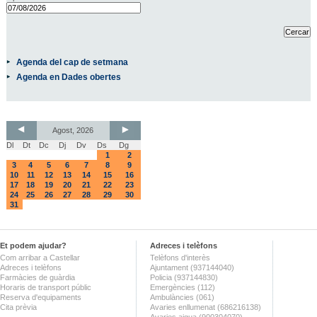
Agenda del cap de setmana
Agenda en Dades obertes
Agost, 2026
Dl
Dt
Dc
Dj
Dv
Ds
Dg
1
2
3
4
5
6
7
8
9
10
11
12
13
14
15
16
17
18
19
20
21
22
23
24
25
26
27
28
29
30
31
Et podem ajudar?
Adreces i telèfons
Com arribar a Castellar
Telèfons d'interès
Adreces i telèfons
Ajuntament (937144040)
Farmàcies de guàrdia
Policia (937144830)
Horaris de transport públic
Emergències (112)
Reserva d'equipaments
Ambulàncies (061)
Cita prèvia
Avaries enllumenat (686216138)
Avaries aigua (900304070)