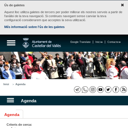
Ús de galetes
Aquest lloc utilitza galetes de tercers per poder millorar els nostres serveis a partir de
l'anàlisi de la teva navegació. Si continues navegant sense canviar la teva
configuració considerarem que acceptes la seva utilització.
Més informació sobre l'ús de les galetes
Google Translate
Inici
Contacte
Inici
Agenda
Agenda
Agenda
Criteris de cerca: