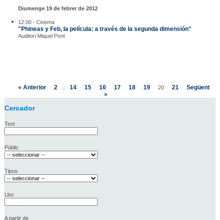
Diumenge 19 de febrer de 2012
12.00 - Cinema
"Phineas y Feb, la película: a través de la segunda dimensión"
Auditori Miquel Pont
« Anterior
2
14
15
16
17
18
19
21
Següent
...
20
»
Cercador
Text
Públic
Tipus
Lloc
A partir de