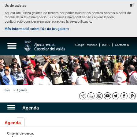
Ús de galetes
Aquest lloc utilitza galetes de tercers per poder millorar els nostres serveis a partir de
l'anàlisi de la teva navegació. Si continues navegant sense canviar la teva
configuració considerarem que acceptes la seva utilització.
Més informació sobre l'ús de les galetes
Google Translate
Inici
Contacte
Inici
Agenda
Agenda
Agenda
Criteris de cerca: