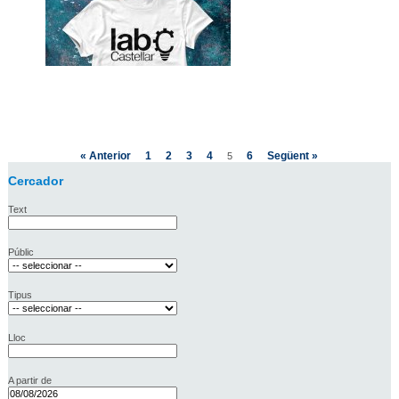
« Anterior
1
2
3
4
6
Següent »
5
Cercador
Text
Públic
Tipus
Lloc
A partir de