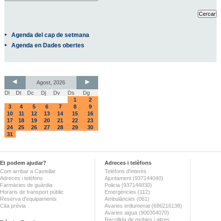
Agenda del cap de setmana
Agenda en Dades obertes
Agost, 2026
Dl
Dt
Dc
Dj
Dv
Ds
Dg
1
2
3
4
5
6
7
8
9
10
11
12
13
14
15
16
17
18
19
20
21
22
23
24
25
26
27
28
29
30
31
Et podem ajudar?
Adreces i telèfons
Com arribar a Castellar
Telèfons d'interès
Adreces i telèfons
Ajuntament (937144040)
Farmàcies de guàrdia
Policia (937144830)
Horaris de transport públic
Emergències (112)
Reserva d'equipaments
Ambulàncies (061)
Cita prèvia
Avaries enllumenat (686216138)
Avaries aigua (900304070)
Recollida de mobles i altres