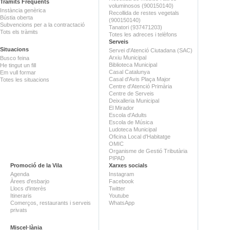
Tràmits Freqüents
voluminosos (900150140)
Instància genèrica
Recollida de restes vegetals
Bústia oberta
(900150140)
Subvencions per a la contractació
Tanatori (937471203)
Tots els tràmits
Totes les adreces i telèfons
Serveis
Situacions
Servei d'Atenció Ciutadana (SAC)
Arxiu Municipal
Busco feina
Biblioteca Municipal
He tingut un fill
Casal Catalunya
Em vull formar
Casal d'Avis Plaça Major
Totes les situacions
Centre d'Atenció Primària
Centre de Serveis
Deixalleria Municipal
El Mirador
Escola d'Adults
Escola de Música
Ludoteca Municipal
Oficina Local d'Habitatge
OMIC
Organisme de Gestió Tributària
PIPAD
Promoció de la Vila
Xarxes socials
Agenda
Instagram
Àrees d'esbarjo
Facebook
Llocs d'interès
Twitter
Itineraris
Youtube
Comerços, restaurants i serveis
WhatsApp
privats
Miscel·lània