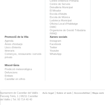
Centre d'Atenció Primària
Centre de Serveis
Deixalleria Municipal
El Mirador
Escola d'Adults
Escola de Música
Ludoteca Municipal
Oficina Local d'Habitatge
OMIC
Organisme de Gestió Tributària
PIPAD
Promoció de la Vila
Xarxes socials
Agenda
Instagram
Àrees d'esbarjo
Facebook
Llocs d'interès
Twitter
Itineraris
Youtube
Comerços, restaurants i serveis
WhatsApp
privats
Miscel·lània
Predicció meteorològica
Defuncions
Entitats
Castellar en xifres
Ajuntament de Castellar del Vallès ·
Avís legal
Sobre el web
Accessibilitat
Mapa web
Passeig Tolrà, 1 | 08211 Castellar
del Vallès | Tel. 93 714 40 40