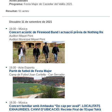
Actes passats
Programa:
Festa Major de Castellar del Vallès 2021
Resultat:
51 actes
Dissabte 11 de setembre de 2021
19.00 - Música
Concert acústic de Firewood Band i actuació prèvia de Nothing Re
Auditori Miquel Pont
Auditori Municipal Miquel Pont
19.00 - Acte Esportiu
Partit de futbol de Festa Major
Camp de Futbol Joan Cortiella - Can Serrador
18.00 - Música
Concert familiar amb Ambauka “De cap per avall”. LOCALITATS
EXHAURIDES. CANVI D'UBICACIÓ: Recinte Firal de l'Espai Tolrà