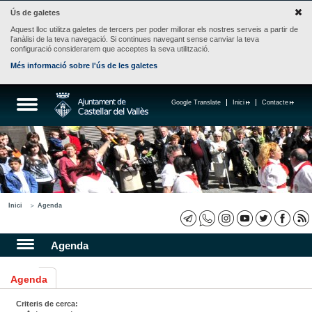
Ús de galetes
Aquest lloc utilitza galetes de tercers per poder millorar els nostres serveis a partir de
l'anàlisi de la teva navegació. Si continues navegant sense canviar la teva
configuració considerarem que acceptes la seva utilització.
Més informació sobre l'ús de les galetes
Google Translate
Inici
Contacte
Inici
Agenda
Agenda
Agenda
Criteris de cerca: