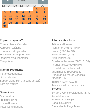
Agost, 2026
Dl
Dt
Dc
Dj
Dv
Ds
Dg
1
2
3
4
5
6
7
8
9
10
11
12
13
14
15
16
17
18
19
20
21
22
23
24
25
26
27
28
29
30
31
Et podem ajudar?
Adreces i telèfons
Com arribar a Castellar
Telèfons d'interès
Adreces i telèfons
Ajuntament (937144040)
Farmàcies de guàrdia
Policia (937144830)
Horaris de transport públic
Emergències (112)
Reserva d'equipaments
Ambulàncies (061)
Cita prèvia
Avaries enllumenat (686216138)
Avaries aigua (900304070)
Recollida de mobles i altres
Tràmits Freqüents
voluminosos (900150140)
Instància genèrica
Recollida de restes vegetals
Bústia oberta
(900150140)
Subvencions per a la contractació
Tanatori (937471203)
Tots els tràmits
Totes les adreces i telèfons
Serveis
Situacions
Servei d'Atenció Ciutadana (SAC)
Arxiu Municipal
Busco feina
Biblioteca Municipal
He tingut un fill
Casal Catalunya
Em vull formar
Casal d'Avis Plaça Major
Totes les situacions