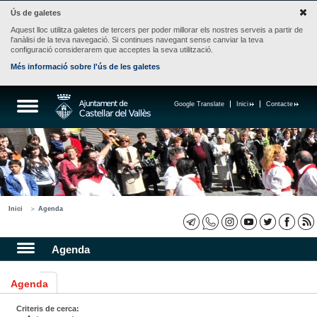
Ús de galetes
Aquest lloc utilitza galetes de tercers per poder millorar els nostres serveis a partir de
l'anàlisi de la teva navegació. Si continues navegant sense canviar la teva
configuració considerarem que acceptes la seva utilització.
Més informació sobre l'ús de les galetes
Google Translate
Inici
Contacte
Inici
Agenda
Agenda
Agenda
Criteris de cerca: