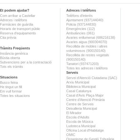
Et podem ajudar?
Adreces i telèfons
Com arribar a Castellar
Telèfons d'interès
Adreces i telèfons
Ajuntament (937144040)
Farmàcies de guàrdia
Policia (937144830)
Horaris de transport públic
Emergències (112)
Reserva d'equipaments
Ambulàncies (061)
Cita prèvia
Avaries enllumenat (686216138)
Avaries aigua (900304070)
Recollida de mobles i altres
Tràmits Freqüents
voluminosos (900150140)
Instància genèrica
Recollida de restes vegetals
Bústia oberta
(900150140)
Subvencions per a la contractació
Tanatori (937471203)
Tots els tràmits
Totes les adreces i telèfons
Serveis
Situacions
Servei d'Atenció Ciutadana (SAC)
Arxiu Municipal
Busco feina
Biblioteca Municipal
He tingut un fill
Casal Catalunya
Em vull formar
Casal d'Avis Plaça Major
Totes les situacions
Centre d'Atenció Primària
Centre de Serveis
Deixalleria Municipal
El Mirador
Escola d'Adults
Escola de Música
Ludoteca Municipal
Oficina Local d'Habitatge
OMIC
Organisme de Gestió Tributària