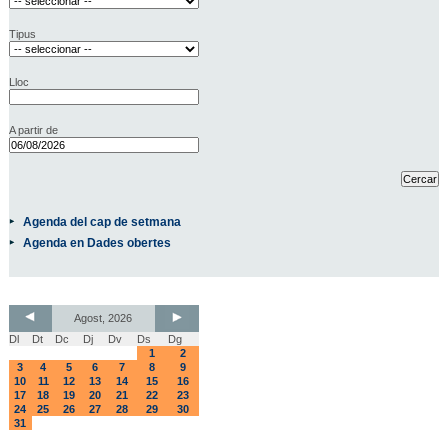
Tipus
Lloc
A partir de
Agenda del cap de setmana
Agenda en Dades obertes
Agost, 2026
Dl
Dt
Dc
Dj
Dv
Ds
Dg
1
2
3
4
5
6
7
8
9
10
11
12
13
14
15
16
17
18
19
20
21
22
23
24
25
26
27
28
29
30
31