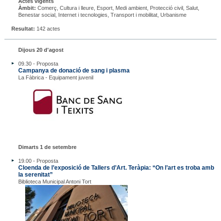
Actes vigents
Àmbit:
Comerç, Cultura i lleure, Esport, Medi ambient, Protecció civil, Salut,
Benestar social, Internet i tecnologies, Transport i mobilitat, Urbanisme
Resultat:
142 actes
Dijous 20 d'agost
09.30 - Proposta
Campanya de donació de sang i plasma
La Fàbrica - Equipament juvenil
Dimarts 1 de setembre
19.00 - Proposta
Cloenda de l’exposició de Tallers d’Art. Teràpia: “On l’art es troba amb
la serenitat”
Biblioteca Municipal Antoni Tort