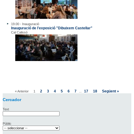
19.00 - Inauguració
Inauguració de l'exposició "Dibuixem Castellar"
Cal Calissó
2
3
4
5
6
7
17
18
Següent »
« Anterior
1
...
Cercador
Text
Públic