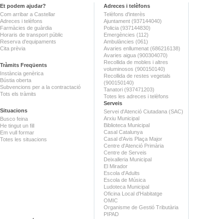
Et podem ajudar?
Adreces i telèfons
Com arribar a Castellar
Telèfons d'interès
Adreces i telèfons
Ajuntament (937144040)
Farmàcies de guàrdia
Policia (937144830)
Horaris de transport públic
Emergències (112)
Reserva d'equipaments
Ambulàncies (061)
Cita prèvia
Avaries enllumenat (686216138)
Avaries aigua (900304070)
Recollida de mobles i altres
Tràmits Freqüents
voluminosos (900150140)
Instància genèrica
Recollida de restes vegetals
Bústia oberta
(900150140)
Subvencions per a la contractació
Tanatori (937471203)
Tots els tràmits
Totes les adreces i telèfons
Serveis
Situacions
Servei d'Atenció Ciutadana (SAC)
Arxiu Municipal
Busco feina
Biblioteca Municipal
He tingut un fill
Casal Catalunya
Em vull formar
Casal d'Avis Plaça Major
Totes les situacions
Centre d'Atenció Primària
Centre de Serveis
Deixalleria Municipal
El Mirador
Escola d'Adults
Escola de Música
Ludoteca Municipal
Oficina Local d'Habitatge
OMIC
Organisme de Gestió Tributària
PIPAD