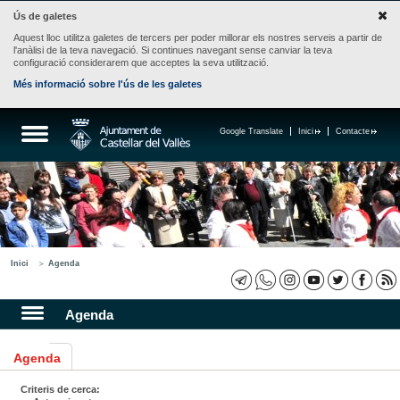
Ús de galetes
Aquest lloc utilitza galetes de tercers per poder millorar els nostres serveis a partir de
l'anàlisi de la teva navegació. Si continues navegant sense canviar la teva
configuració considerarem que acceptes la seva utilització.
Més informació sobre l'ús de les galetes
Google Translate
Inici
Contacte
Inici
Agenda
Agenda
Agenda
Criteris de cerca: