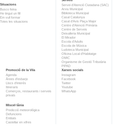
Situacions
Servei d'Atenció Ciutadana (SAC)
Arxiu Municipal
Busco feina
Biblioteca Municipal
He tingut un fill
Casal Catalunya
Em vull formar
Casal d'Avis Plaça Major
Totes les situacions
Centre d'Atenció Primària
Centre de Serveis
Deixalleria Municipal
El Mirador
Escola d'Adults
Escola de Música
Ludoteca Municipal
Oficina Local d'Habitatge
OMIC
Organisme de Gestió Tributària
PIPAD
Promoció de la Vila
Xarxes socials
Agenda
Instagram
Àrees d'esbarjo
Facebook
Llocs d'interès
Twitter
Itineraris
Youtube
Comerços, restaurants i serveis
WhatsApp
privats
Miscel·lània
Predicció meteorològica
Defuncions
Entitats
Castellar en xifres