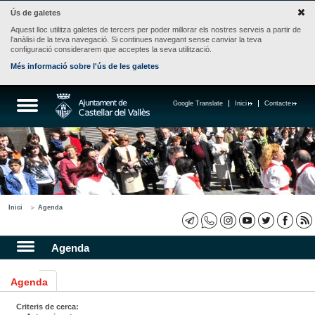
Ús de galetes
Aquest lloc utilitza galetes de tercers per poder millorar els nostres serveis a partir de
l'anàlisi de la teva navegació. Si continues navegant sense canviar la teva
configuració considerarem que acceptes la seva utilització.
Més informació sobre l'ús de les galetes
Google Translate
Inici
Contacte
Inici
Agenda
Agenda
Agenda
Criteris de cerca: