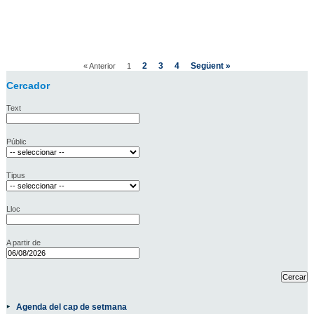
2
3
4
Següent »
« Anterior
1
Cercador
Text
Públic
Tipus
Lloc
A partir de
Agenda del cap de setmana