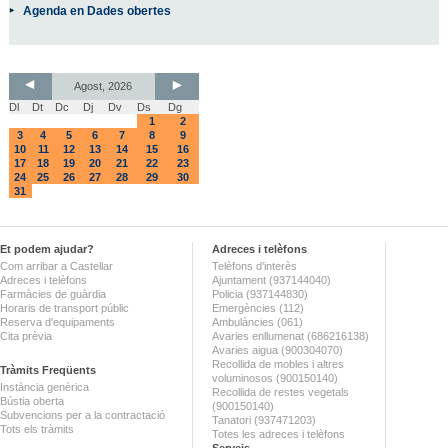
Agenda en Dades obertes
Agost, 2026
Dl
Dt
Dc
Dj
Dv
Ds
Dg
1
2
3
4
5
6
7
8
9
10
11
12
13
14
15
16
17
18
19
20
21
22
23
24
25
26
27
28
29
30
31
Et podem ajudar?
Adreces i telèfons
Com arribar a Castellar
Telèfons d'interès
Adreces i telèfons
Ajuntament (937144040)
Farmàcies de guàrdia
Policia (937144830)
Horaris de transport públic
Emergències (112)
Reserva d'equipaments
Ambulàncies (061)
Cita prèvia
Avaries enllumenat (686216138)
Avaries aigua (900304070)
Recollida de mobles i altres
Tràmits Freqüents
voluminosos (900150140)
Instància genèrica
Recollida de restes vegetals
Bústia oberta
(900150140)
Subvencions per a la contractació
Tanatori (937471203)
Tots els tràmits
Totes les adreces i telèfons
Serveis