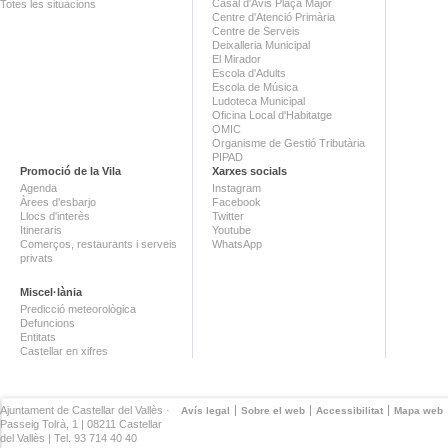
Casal d'Avis Plaça Major
Totes les situacions
Centre d'Atenció Primària
Centre de Serveis
Deixalleria Municipal
El Mirador
Escola d'Adults
Escola de Música
Ludoteca Municipal
Oficina Local d'Habitatge
OMIC
Organisme de Gestió Tributària
PIPAD
Promoció de la Vila
Xarxes socials
Agenda
Instagram
Àrees d'esbarjo
Facebook
Llocs d'interès
Twitter
Itineraris
Youtube
Comerços, restaurants i serveis
WhatsApp
privats
Miscel·lània
Predicció meteorològica
Defuncions
Entitats
Castellar en xifres
Ajuntament de Castellar del Vallès ·
Avís legal
Sobre el web
Accessibilitat
Mapa web
Passeig Tolrà, 1 | 08211 Castellar
del Vallès | Tel. 93 714 40 40