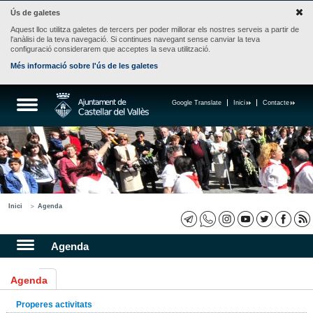
Ús de galetes
Aquest lloc utilitza galetes de tercers per poder millorar els nostres serveis a partir de
l'anàlisi de la teva navegació. Si continues navegant sense canviar la teva
configuració considerarem que acceptes la seva utilització.
Més informació sobre l'ús de les galetes
Google Translate
Inici
Contacte
Inici
Agenda
Agenda
Agenda
Properes activitats