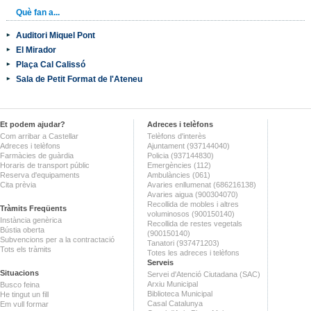
Què fan a...
Auditori Miquel Pont
El Mirador
Plaça Cal Calissó
Sala de Petit Format de l'Ateneu
Et podem ajudar?
Adreces i telèfons
Com arribar a Castellar
Telèfons d'interès
Adreces i telèfons
Ajuntament (937144040)
Farmàcies de guàrdia
Policia (937144830)
Horaris de transport públic
Emergències (112)
Reserva d'equipaments
Ambulàncies (061)
Cita prèvia
Avaries enllumenat (686216138)
Avaries aigua (900304070)
Recollida de mobles i altres
Tràmits Freqüents
voluminosos (900150140)
Instància genèrica
Recollida de restes vegetals
Bústia oberta
(900150140)
Subvencions per a la contractació
Tanatori (937471203)
Tots els tràmits
Totes les adreces i telèfons
Serveis
Situacions
Servei d'Atenció Ciutadana (SAC)
Arxiu Municipal
Busco feina
Biblioteca Municipal
He tingut un fill
Casal Catalunya
Em vull formar