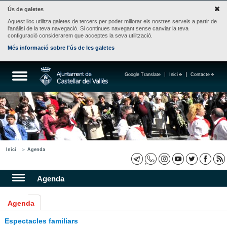
Ús de galetes
Aquest lloc utilitza galetes de tercers per poder millorar els nostres serveis a partir de
l'anàlisi de la teva navegació. Si continues navegant sense canviar la teva
configuració considerarem que acceptes la seva utilització.
Més informació sobre l'ús de les galetes
Google Translate
Inici
Contacte
Inici
Agenda
Agenda
Agenda
Espectacles familiars