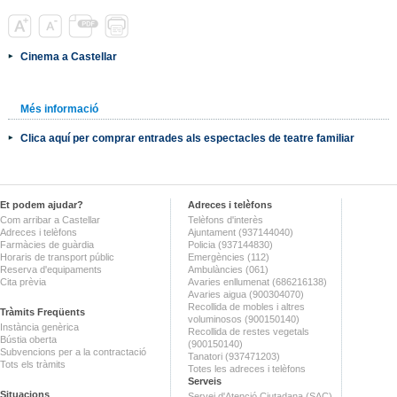
Cinema a Castellar
Més informació
Clica aquí per comprar entrades als espectacles de teatre familiar
Et podem ajudar?
Adreces i telèfons
Com arribar a Castellar
Telèfons d'interès
Adreces i telèfons
Ajuntament (937144040)
Farmàcies de guàrdia
Policia (937144830)
Horaris de transport públic
Emergències (112)
Reserva d'equipaments
Ambulàncies (061)
Cita prèvia
Avaries enllumenat (686216138)
Avaries aigua (900304070)
Recollida de mobles i altres
Tràmits Freqüents
voluminosos (900150140)
Instància genèrica
Recollida de restes vegetals
Bústia oberta
(900150140)
Subvencions per a la contractació
Tanatori (937471203)
Tots els tràmits
Totes les adreces i telèfons
Serveis
Situacions
Servei d'Atenció Ciutadana (SAC)