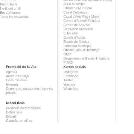
Arxiu Municipal
Busco feina
Biblioteca Municipal
He tingut un fill
Casal Catalunya
Em vull formar
Casal d'Avis Plaça Major
Totes les situacions
Centre d'Atenció Primària
Centre de Serveis
Deixalleria Municipal
El Mirador
Escola d'Adults
Escola de Música
Ludoteca Municipal
Oficina Local d'Habitatge
OMIC
Organisme de Gestió Tributària
PIPAD
Promoció de la Vila
Xarxes socials
Agenda
Instagram
Àrees d'esbarjo
Facebook
Llocs d'interès
Twitter
Itineraris
Youtube
Comerços, restaurants i serveis
WhatsApp
privats
Miscel·lània
Predicció meteorològica
Defuncions
Entitats
Castellar en xifres