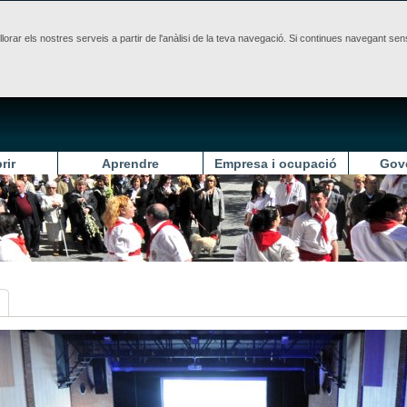
illorar els nostres serveis a partir de l'anàlisi de la teva navegació. Si continues navegant 
rir
Aprendre
Empresa i ocupació
Gov