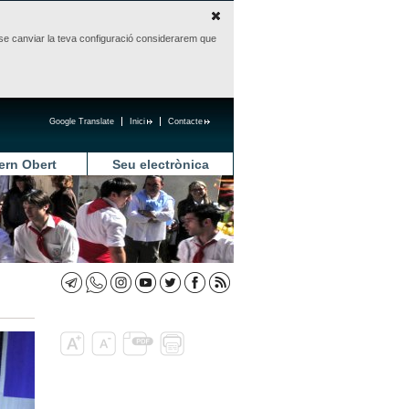
sense canviar la teva configuració considerarem que
Google Translate
Inici
Contacte
ern Obert
Seu electrònica