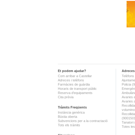
Et podem ajudar?
Adreces 
Com arribar a Castellar
Telèfons 
Adreces i telèfons
Ajuntame
Farmàcies de guàrdia
Policia 
Horaris de transport públic
Emergènc
Reserva d'equipaments
Ambulànc
Cita prèvia
Avaries 
Avaries 
Recollida
Tràmits Freqüents
volumino
Instància genèrica
Recollid
Bústia oberta
(900150
Subvencions per a la contractació
Tanatori
Tots els tràmits
Totes les