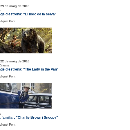
29 de maig de 2016
a
e d'estrena: "El libro de la selva"
 Miquel Pont
22 de maig de 2016
 Cinema
e d'estrena: "The Lady in the Van"
 Miquel Pont
a
familiar: "Charlie Brown i Snoopy"
 Miquel Pont