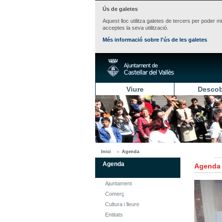
Ús de galetes
Aquest lloc utilitza galetes de tercers per poder m
acceptes la seva utilització.
Més informació sobre l'ús de les galetes
Viure
Descob
Inici
Agenda
Agenda
Agenda
Ajuntament
Comerç
Cultura i lleure
Entitats