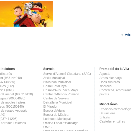
Més
i telèfons
Serveis
Promoció de la Vila
d'interès
Servei d'Atenció Ciutadana (SAC)
Agenda
nt (937144040)
Arxiu Municipal
Àrees d'esbarjo
(937144830)
Biblioteca Municipal
Llocs d'interès
ies (112)
Casal Catalunya
Itineraris
ies (061)
Casal d'Avis Plaça Major
Comerços, restaurants
enllumenat (686216138)
Centre d'Atenció Primària
privats
aigua (900304070)
Centre de Serveis
 de mobles i altres
Deixalleria Municipal
Miscel·lània
sos (900150140)
El Mirador
Predicció meteorològi
a de restes vegetals
Escola d'Adults
Defuncions
140)
Escola de Música
Entitats
 (937471203)
Ludoteca Municipal
Castellar en xifres
 adreces i telèfons
Oficina Local d'Habitatge
OMIC