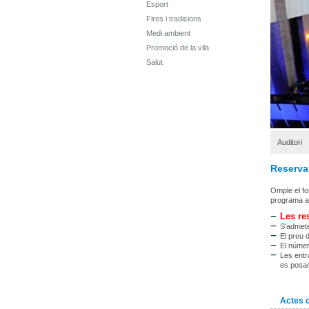
Esport
Fires i tradicions
Medi ambient
Promoció de la vila
Salut
Auditori
Reserva
Omple el fo
programa a 
Les res
S'admete
El preu d
El númer
Les entr
es posar
Actes 