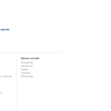
 agenda
Xarxes socials
Instagram
Facebook
Twitter
Youtube
 i serveis
WhatsApp
ca