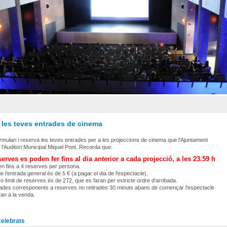
 les teves entrades de cinema
rmulari i reserva les teves entrades per a les projeccions de cinema que l'Ajuntament
l'Auditori Municipal Miquel Pont. Recorda que:
erves es poden fer fins al dia anterior a cada projecció, a les 23.59 h
n fins a 4 reserves per persona.
e l'entrada general és de 5 € (a pagar el dia de l'espectacle).
o límit de reserves és de 272, que es faran per estricte ordre d'arribada.
ades corresponents a reserves no retirades 30 minuts abans de començar l'espectacle
an a la venda.
celebrats