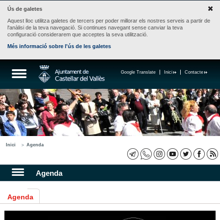
Ús de galetes
Aquest lloc utilitza galetes de tercers per poder millorar els nostres serveis a partir de
l'anàlisi de la teva navegació. Si continues navegant sense canviar la teva
configuració considerarem que acceptes la seva utilització.
Més informació sobre l'ús de les galetes
Google Translate
Inici
Contacte
Inici
Agenda
Agenda
Agenda