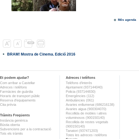
Més agenda
BRAM! Mostra de Cinema. Edició 2016
Et podem ajudar?
Adreces i telèfons
Com arribar a Castellar
Telèfons d'interès
Adreces i telèfons
Ajuntament (937144040)
Farmàcies de guàrdia
Policia (937144830)
Horaris de transport públic
Emergències (112)
Reserva d'equipaments
Ambulàncies (061)
Cita prèvia
Avaries enllumenat (686216138)
Avaries aigua (900304070)
Recollida de mobles i altres
Tràmits Freqüents
voluminosos (900150140)
Instància genèrica
Recollida de restes vegetals
Bústia oberta
(900150140)
Subvencions per a la contractació
Tanatori (937471203)
Tots els tràmits
Totes les adreces i telèfons