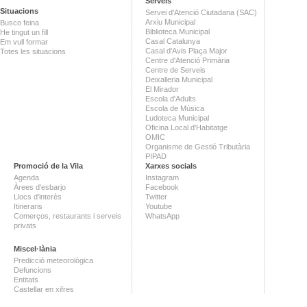
Serveis
Situacions
Servei d'Atenció Ciutadana (SAC)
Arxiu Municipal
Busco feina
Biblioteca Municipal
He tingut un fill
Casal Catalunya
Em vull formar
Casal d'Avis Plaça Major
Totes les situacions
Centre d'Atenció Primària
Centre de Serveis
Deixalleria Municipal
El Mirador
Escola d'Adults
Escola de Música
Ludoteca Municipal
Oficina Local d'Habitatge
OMIC
Organisme de Gestió Tributària
PIPAD
Promoció de la Vila
Xarxes socials
Agenda
Instagram
Àrees d'esbarjo
Facebook
Llocs d'interès
Twitter
Itineraris
Youtube
Comerços, restaurants i serveis
WhatsApp
privats
Miscel·lània
Predicció meteorològica
Defuncions
Entitats
Castellar en xifres