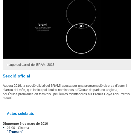
Imatge del cartell del BRAM! 2016.
Secció oficial
Aquest 2016, la secció oficial del BRAM! aposta per una programació diversa d'autor i
d'arreu del món, que inclou pel·lícules nominades a l'Oscar de parla no anglesa,
pel·lícules premiades en festivals i pel·lícules triomfadores als Premis Goya i als Premis
Gaudí.
Actes celebrats
Diumenge 6 de març de 2016
21.00 - Cinema
"Truman"