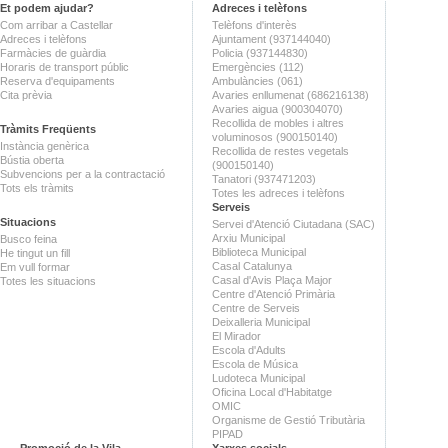
Et podem ajudar?
Adreces i telèfons
Com arribar a Castellar
Telèfons d'interès
Adreces i telèfons
Ajuntament (937144040)
Farmàcies de guàrdia
Policia (937144830)
Horaris de transport públic
Emergències (112)
Reserva d'equipaments
Ambulàncies (061)
Cita prèvia
Avaries enllumenat (686216138)
Avaries aigua (900304070)
Recollida de mobles i altres
Tràmits Freqüents
voluminosos (900150140)
Instància genèrica
Recollida de restes vegetals
Bústia oberta
(900150140)
Subvencions per a la contractació
Tanatori (937471203)
Tots els tràmits
Totes les adreces i telèfons
Serveis
Situacions
Servei d'Atenció Ciutadana (SAC)
Arxiu Municipal
Busco feina
Biblioteca Municipal
He tingut un fill
Casal Catalunya
Em vull formar
Casal d'Avis Plaça Major
Totes les situacions
Centre d'Atenció Primària
Centre de Serveis
Deixalleria Municipal
El Mirador
Escola d'Adults
Escola de Música
Ludoteca Municipal
Oficina Local d'Habitatge
OMIC
Organisme de Gestió Tributària
PIPAD
Promoció de la Vila
Xarxes socials