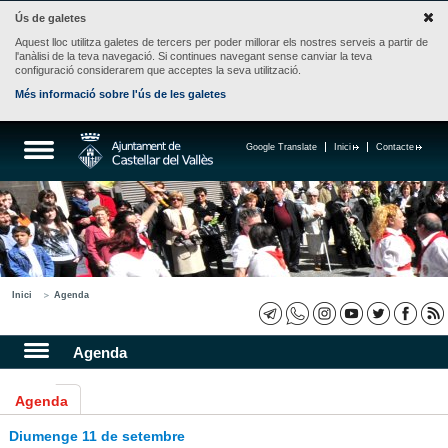
Ús de galetes
Aquest lloc utilitza galetes de tercers per poder millorar els nostres serveis a partir de
l'anàlisi de la teva navegació. Si continues navegant sense canviar la teva
configuració considerarem que acceptes la seva utilització.
Més informació sobre l'ús de les galetes
Google Translate
Inici
Contacte
Inici
Agenda
Agenda
Agenda
Diumenge 11 de setembre