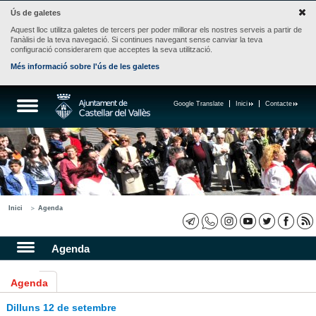
Ús de galetes
Aquest lloc utilitza galetes de tercers per poder millorar els nostres serveis a partir de
l'anàlisi de la teva navegació. Si continues navegant sense canviar la teva
configuració considerarem que acceptes la seva utilització.
Més informació sobre l'ús de les galetes
Google Translate
Inici
Contacte
Inici
Agenda
Agenda
Agenda
Dilluns 12 de setembre