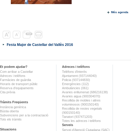
Més agenda
Festa Major de Castellar del Vallès 2016
Et podem ajudar?
Adreces i telèfons
Com arribar a Castellar
Telèfons d'interès
Adreces i telèfons
Ajuntament (937144040)
Farmàcies de guàrdia
Policia (937144830)
Horaris de transport públic
Emergències (112)
Reserva d'equipaments
Ambulàncies (061)
Cita prèvia
Avaries enllumenat (686216138)
Avaries aigua (900304070)
Recollida de mobles i altres
Tràmits Freqüents
voluminosos (900150140)
Instància genèrica
Recollida de restes vegetals
Bústia oberta
(900150140)
Subvencions per a la contractació
Tanatori (937471203)
Tots els tràmits
Totes les adreces i telèfons
Serveis
Situacions
Servei d'Atenció Ciutadana (SAC)