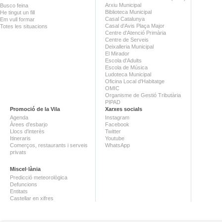
Arxiu Municipal
Busco feina
Biblioteca Municipal
He tingut un fill
Casal Catalunya
Em vull formar
Casal d'Avis Plaça Major
Totes les situacions
Centre d'Atenció Primària
Centre de Serveis
Deixalleria Municipal
El Mirador
Escola d'Adults
Escola de Música
Ludoteca Municipal
Oficina Local d'Habitatge
OMIC
Organisme de Gestió Tributària
PIPAD
Promoció de la Vila
Xarxes socials
Agenda
Instagram
Àrees d'esbarjo
Facebook
Llocs d'interès
Twitter
Itineraris
Youtube
Comerços, restaurants i serveis
WhatsApp
privats
Miscel·lània
Predicció meteorològica
Defuncions
Entitats
Castellar en xifres