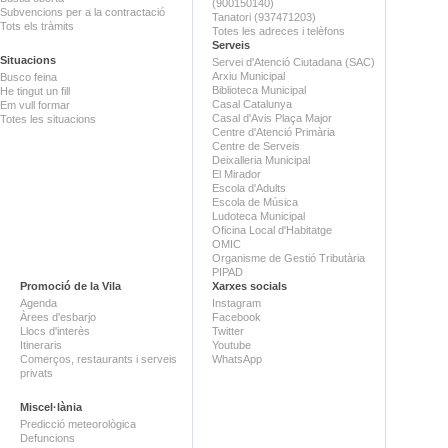
(900150140)
Subvencions per a la contractació
Tanatori (937471203)
Tots els tràmits
Totes les adreces i telèfons
Serveis
Situacions
Servei d'Atenció Ciutadana (SAC)
Arxiu Municipal
Busco feina
Biblioteca Municipal
He tingut un fill
Casal Catalunya
Em vull formar
Casal d'Avis Plaça Major
Totes les situacions
Centre d'Atenció Primària
Centre de Serveis
Deixalleria Municipal
El Mirador
Escola d'Adults
Escola de Música
Ludoteca Municipal
Oficina Local d'Habitatge
OMIC
Organisme de Gestió Tributària
PIPAD
Promoció de la Vila
Xarxes socials
Agenda
Instagram
Àrees d'esbarjo
Facebook
Llocs d'interès
Twitter
Itineraris
Youtube
Comerços, restaurants i serveis
WhatsApp
privats
Miscel·lània
Predicció meteorològica
Defuncions