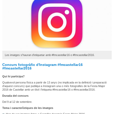
Les imatges s'hauran d'etiquetar amb #fmcastellar16 o #fmcastellar2016.
Concurs fotogràfic d'Instagram #fmcastellar16
#fmcastellar2016
Qui hi participa?
Qualsevol persona física a partir de 13 anys (no implicada en la definició i preparació
d'aquest concurs) que publiqui a Instagram una o més fotografies de la Festa Major
2016 de Castellar amb un títol i l'etiqueta #fmcastellar16 o #fmcastellar2016.
Durada del concurs
Del 9 al 12 de setembre.
Tema i característiques de les imatges
Han de ser imatges fetes a Castellar durant la Festa Major 2016.