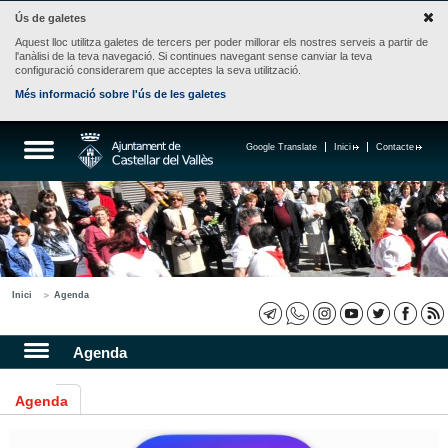
Ús de galetes
Aquest lloc utilitza galetes de tercers per poder millorar els nostres serveis a partir de
l'anàlisi de la teva navegació. Si continues navegant sense canviar la teva
configuració considerarem que acceptes la seva utilització.
Més informació sobre l'ús de les galetes
Google Translate
Inici
Contacte
Inici
Agenda
Agenda
Agenda