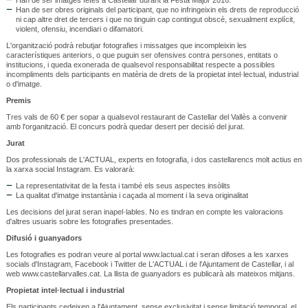
Han de ser obres originals del participant, que no infringeixin els drets de reproducció
ni cap altre dret de tercers i que no tinguin cap contingut obscè, sexualment explícit,
violent, ofensiu, incendiari o difamatori.
L'organització podrà rebutjar fotografies i missatges que incompleixin les
característiques anteriors, o que puguin ser ofensives contra persones, entitats o
institucions, i queda exonerada de qualsevol responsabilitat respecte a possibles
incompliments dels participants en matèria de drets de la propietat intel·lectual, industrial
o d'imatge.
Premis
Tres vals de 60 € per sopar a qualsevol restaurant de Castellar del Vallès a convenir
amb l'organització. El concurs podrà quedar desert per decisió del jurat.
Jurat
Dos professionals de L'ACTUAL, experts en fotografia, i dos castellarencs molt actius en
la xarxa social Instagram. Es valorarà:
La representativitat de la festa i també els seus aspectes insòlits
La qualitat d'imatge instantània i caçada al moment i la seva originalitat
Les decisions del jurat seran inapel·lables. No es tindran en compte les valoracions
d'altres usuaris sobre les fotografies presentades.
Difusió i guanyadors
Les fotografies es podran veure al portal www.lactual.cat i seran difoses a les xarxes
socials d'Instagram, Facebook i Twitter de L'ACTUAL i de l'Ajuntament de Castellar, i al
web www.castellarvalles.cat. La llista de guanyadors es publicarà als mateixos mitjans.
Propietat intel·lectual i industrial
Els participants cedeixen a l'Ajuntament, sense exclusivitat i sense limitació temporal, el