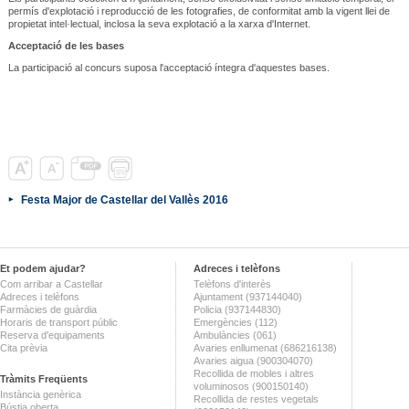
permís d'explotació i reproducció de les fotografies, de conformitat amb la vigent llei de
propietat intel·lectual, inclosa la seva explotació a la xarxa d'Internet.
Acceptació de les bases
La participació al concurs suposa l'acceptació íntegra d'aquestes bases.
Festa Major de Castellar del Vallès 2016
Et podem ajudar?
Adreces i telèfons
Com arribar a Castellar
Telèfons d'interès
Adreces i telèfons
Ajuntament (937144040)
Farmàcies de guàrdia
Policia (937144830)
Horaris de transport públic
Emergències (112)
Reserva d'equipaments
Ambulàncies (061)
Cita prèvia
Avaries enllumenat (686216138)
Avaries aigua (900304070)
Recollida de mobles i altres
Tràmits Freqüents
voluminosos (900150140)
Instància genèrica
Recollida de restes vegetals
Bústia oberta