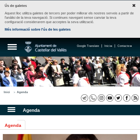
Ús de galetes
Aquest lloc utilitza galetes de tercers per poder millorar els nostres serveis a partir de
l'anàlisi de la teva navegació. Si continues navegant sense canviar la teva
configuració considerarem que acceptes la seva utilització.
Més informació sobre l'ús de les galetes
Google Translate
Inici
Contacte
Inici
Agenda
Agenda
Agenda