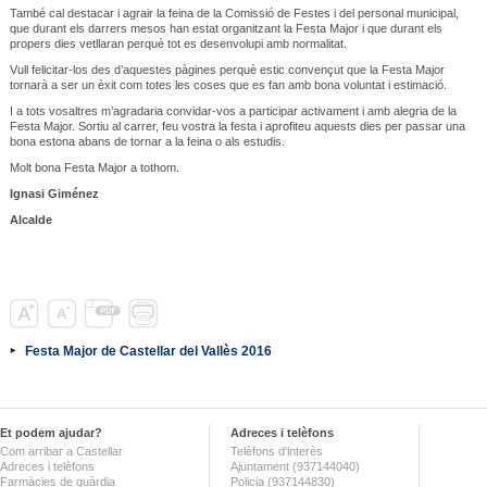
També cal destacar i agrair la feina de la Comissió de Festes i del personal municipal,
que durant els darrers mesos han estat organitzant la Festa Major i que durant els
propers dies vetllaran perquè tot es desenvolupi amb normalitat.
Vull felicitar-los des d’aquestes pàgines perquè estic convençut que la Festa Major
tornarà a ser un èxit com totes les coses que es fan amb bona voluntat i estimació.
I a tots vosaltres m’agradaria convidar-vos a participar activament i amb alegria de la
Festa Major. Sortiu al carrer, feu vostra la festa i aprofiteu aquests dies per passar una
bona estona abans de tornar a la feina o als estudis.
Molt bona Festa Major a tothom.
Ignasi Giménez
Alcalde
Festa Major de Castellar del Vallès 2016
Et podem ajudar?
Adreces i telèfons
Com arribar a Castellar
Telèfons d'interès
Adreces i telèfons
Ajuntament (937144040)
Farmàcies de guàrdia
Policia (937144830)