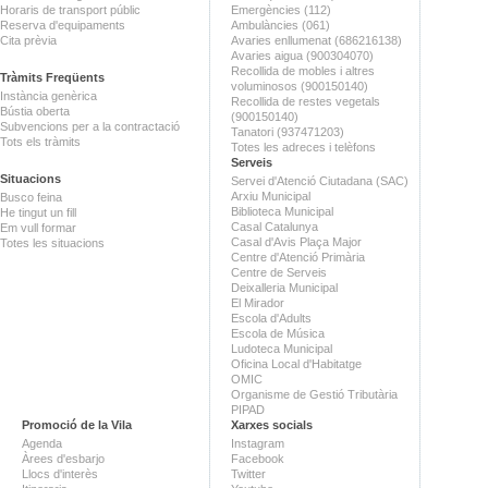
Horaris de transport públic
Emergències (112)
Reserva d'equipaments
Ambulàncies (061)
Cita prèvia
Avaries enllumenat (686216138)
Avaries aigua (900304070)
Recollida de mobles i altres
Tràmits Freqüents
voluminosos (900150140)
Instància genèrica
Recollida de restes vegetals
Bústia oberta
(900150140)
Subvencions per a la contractació
Tanatori (937471203)
Tots els tràmits
Totes les adreces i telèfons
Serveis
Situacions
Servei d'Atenció Ciutadana (SAC)
Arxiu Municipal
Busco feina
Biblioteca Municipal
He tingut un fill
Casal Catalunya
Em vull formar
Casal d'Avis Plaça Major
Totes les situacions
Centre d'Atenció Primària
Centre de Serveis
Deixalleria Municipal
El Mirador
Escola d'Adults
Escola de Música
Ludoteca Municipal
Oficina Local d'Habitatge
OMIC
Organisme de Gestió Tributària
PIPAD
Promoció de la Vila
Xarxes socials
Agenda
Instagram
Àrees d'esbarjo
Facebook
Llocs d'interès
Twitter