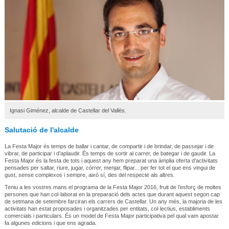
Ignasi Giménez, alcalde de Castellar del Vallès.
Salutació de l'alcalde
La Festa Major és temps de ballar i cantar, de compartir i de brindar, de passejar i de
vibrar, de participar i d’aplaudir. És temps de sortir al carrer, de bategar i de gaudir. La
Festa Major és la festa de tots i aquest any hem preparat una àmplia oferta d’activitats
pensades per saltar, riure, jugar, córrer, menjar, flipar... per fer tot el que ens vingui de
gust, sense complexos i sempre, això sí, des del respecte als altres.
Teniu a les vostres mans el programa de la Festa Major 2016, fruit de l’esforç de moltes
persones que han col·laborat en la preparació dels actes que durant aquest segon cap
de setmana de setembre farciran els carrers de Castellar. Un any més, la majoria de les
activitats han estat proposades i organitzades per entitats, col·lectius, establiments
comercials i particulars. És un model de Festa Major participativa pel qual vam apostar
fa algunes edicions i que ens agrada.