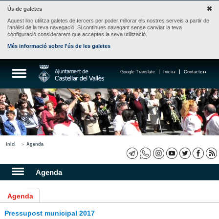
Ús de galetes
Aquest lloc utilitza galetes de tercers per poder millorar els nostres serveis a partir de
l'anàlisi de la teva navegació. Si continues navegant sense canviar la teva
configuració considerarem que acceptes la seva utilització.
Més informació sobre l'ús de les galetes
Google Translate
Inici
Contacte
Inici
Agenda
Agenda
Agenda
Pressupost municipal 2017