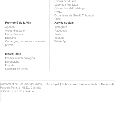
Escola de Música
Ludoteca Municipal
Oficina Local d'Habitatge
OMIC
Organisme de Gestió Tributària
PIPAD
Promoció de la Vila
Xarxes socials
Agenda
Instagram
Àrees d'esbarjo
Facebook
Llocs d'interès
Twitter
Itineraris
Youtube
Comerços, restaurants i serveis
WhatsApp
privats
Miscel·lània
Predicció meteorològica
Defuncions
Entitats
Castellar en xifres
Ajuntament de Castellar del Vallès ·
Avís legal
Sobre el web
Accessibilitat
Mapa web
Passeig Tolrà, 1 | 08211 Castellar
del Vallès | Tel. 93 714 40 40