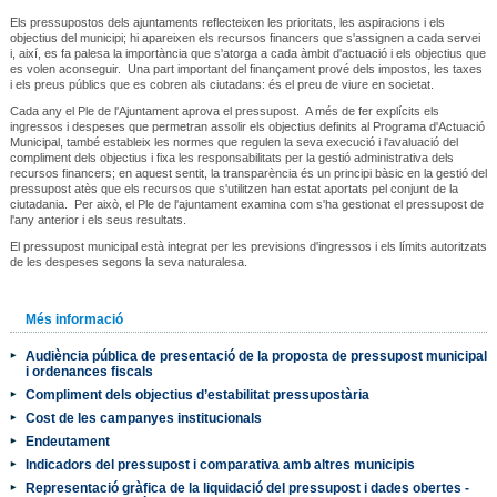
Els pressupostos dels ajuntaments reflecteixen les prioritats, les aspiracions i els
objectius del municipi; hi apareixen els recursos financers que s'assignen a cada servei
i, així, es fa palesa la importància que s'atorga a cada àmbit d'actuació i els objectius que
es volen aconseguir. Una part important del finançament prové dels impostos, les taxes
i els preus públics que es cobren als ciutadans: és el preu de viure en societat.
Cada any el Ple de l'Ajuntament aprova el pressupost. A més de fer explícits els
ingressos i despeses que permetran assolir els objectius definits al Programa d'Actuació
Municipal, també estableix les normes que regulen la seva execució i l'avaluació del
compliment dels objectius i fixa les responsabilitats per la gestió administrativa dels
recursos financers; en aquest sentit, la transparència és un principi bàsic en la gestió del
pressupost atès que els recursos que s'utilitzen han estat aportats pel conjunt de la
ciutadania. Per això, el Ple de l'ajuntament examina com s'ha gestionat el pressupost de
l'any anterior i els seus resultats.
El pressupost municipal està integrat per les previsions d'ingressos i els límits autoritzats
de les despeses segons la seva naturalesa.
Més informació
Audiència pública de presentació de la proposta de pressupost municipal
i ordenances fiscals
Compliment dels objectius d’estabilitat pressupostària
Cost de les campanyes institucionals
Endeutament
Indicadors del pressupost i comparativa amb altres municipis
Representació gràfica de la liquidació del pressupost i dades obertes -