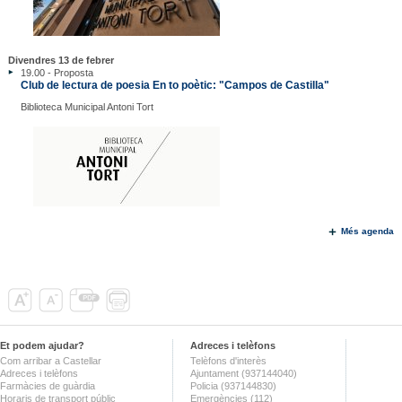
Divendres 13 de febrer
19.00 - Proposta
Club de lectura de poesia En to poètic: "Campos de Castilla"
Biblioteca Municipal Antoni Tort
Més agenda
Et podem ajudar?
Adreces i telèfons
Com arribar a Castellar
Telèfons d'interès
Adreces i telèfons
Ajuntament (937144040)
Farmàcies de guàrdia
Policia (937144830)
Horaris de transport públic
Emergències (112)