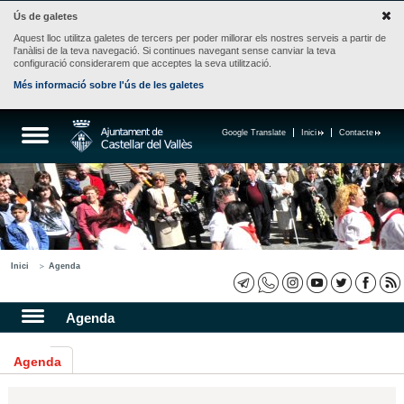
Ús de galetes
Aquest lloc utilitza galetes de tercers per poder millorar els nostres serveis a partir de
l'anàlisi de la teva navegació. Si continues navegant sense canviar la teva
configuració considerarem que acceptes la seva utilització.
Més informació sobre l'ús de les galetes
Google Translate
Inici
Contacte
Inici
Agenda
Agenda
Agenda