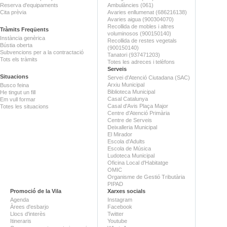
Reserva d'equipaments
Ambulàncies (061)
Cita prèvia
Avaries enllumenat (686216138)
Avaries aigua (900304070)
Recollida de mobles i altres
Tràmits Freqüents
voluminosos (900150140)
Instància genèrica
Recollida de restes vegetals
Bústia oberta
(900150140)
Subvencions per a la contractació
Tanatori (937471203)
Tots els tràmits
Totes les adreces i telèfons
Serveis
Situacions
Servei d'Atenció Ciutadana (SAC)
Arxiu Municipal
Busco feina
Biblioteca Municipal
He tingut un fill
Casal Catalunya
Em vull formar
Casal d'Avis Plaça Major
Totes les situacions
Centre d'Atenció Primària
Centre de Serveis
Deixalleria Municipal
El Mirador
Escola d'Adults
Escola de Música
Ludoteca Municipal
Oficina Local d'Habitatge
OMIC
Organisme de Gestió Tributària
PIPAD
Promoció de la Vila
Xarxes socials
Agenda
Instagram
Àrees d'esbarjo
Facebook
Llocs d'interès
Twitter
Itineraris
Youtube