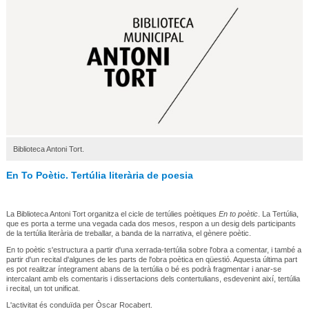
Biblioteca Antoni Tort.
En To Poètic. Tertúlia literària de poesia
La Biblioteca Antoni Tort organitza el cicle de tertúlies poètiques
En to poètic
. La Tertúlia,
que es porta a terme una vegada cada dos mesos, respon a un desig dels participants
de la tertúlia literària de treballar, a banda de la narrativa, el gènere poètic.
En to poètic s'estructura a partir d'una xerrada-tertúlia sobre l'obra a comentar, i també a
partir d'un recital d'algunes de les parts de l'obra poètica en qüestió. Aquesta última part
es pot realitzar íntegrament abans de la tertúlia o bé es podrà fragmentar i anar-se
intercalant amb els comentaris i dissertacions dels contertulians, esdevenint així, tertúlia
i recital, un tot unificat.
L'activitat és conduïda per Òscar Rocabert.