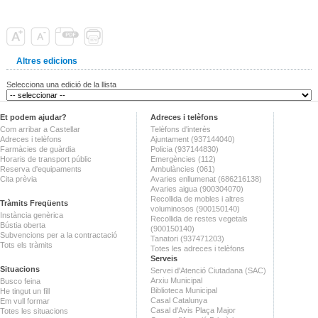
Altres edicions
Selecciona una edició de la llista
Et podem ajudar?
Adreces i telèfons
Com arribar a Castellar
Telèfons d'interès
Adreces i telèfons
Ajuntament (937144040)
Farmàcies de guàrdia
Policia (937144830)
Horaris de transport públic
Emergències (112)
Reserva d'equipaments
Ambulàncies (061)
Cita prèvia
Avaries enllumenat (686216138)
Avaries aigua (900304070)
Recollida de mobles i altres
Tràmits Freqüents
voluminosos (900150140)
Instància genèrica
Recollida de restes vegetals
Bústia oberta
(900150140)
Subvencions per a la contractació
Tanatori (937471203)
Tots els tràmits
Totes les adreces i telèfons
Serveis
Situacions
Servei d'Atenció Ciutadana (SAC)
Arxiu Municipal
Busco feina
Biblioteca Municipal
He tingut un fill
Casal Catalunya
Em vull formar
Casal d'Avis Plaça Major
Totes les situacions