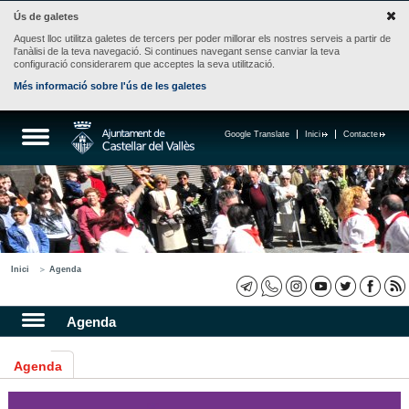
Ús de galetes
Aquest lloc utilitza galetes de tercers per poder millorar els nostres serveis a partir de
l'anàlisi de la teva navegació. Si continues navegant sense canviar la teva
configuració considerarem que acceptes la seva utilització.
Més informació sobre l'ús de les galetes
Google Translate
Inici
Contacte
Inici
Agenda
Agenda
Agenda