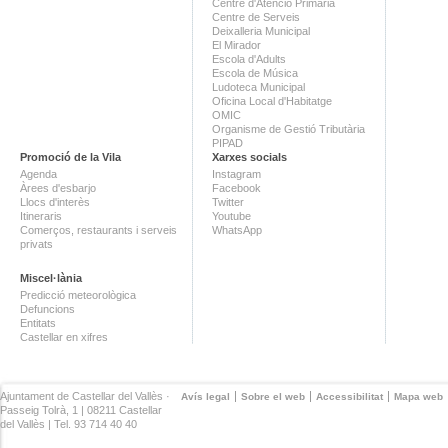
Centre d'Atenció Primària
Centre de Serveis
Deixalleria Municipal
El Mirador
Escola d'Adults
Escola de Música
Ludoteca Municipal
Oficina Local d'Habitatge
OMIC
Organisme de Gestió Tributària
PIPAD
Promoció de la Vila
Xarxes socials
Agenda
Instagram
Àrees d'esbarjo
Facebook
Llocs d'interès
Twitter
Itineraris
Youtube
Comerços, restaurants i serveis
WhatsApp
privats
Miscel·lània
Predicció meteorològica
Defuncions
Entitats
Castellar en xifres
Ajuntament de Castellar del Vallès ·
Avís legal
Sobre el web
Accessibilitat
Mapa web
Passeig Tolrà, 1 | 08211 Castellar
del Vallès | Tel. 93 714 40 40