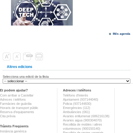
Més agenda
Altres edicions
Selecciona una edició de la llista
Et podem ajudar?
Adreces i telèfons
Com arribar a Castellar
Telèfons d'interès
Adreces i telèfons
Ajuntament (937144040)
Farmàcies de guàrdia
Policia (937144830)
Horaris de transport públic
Emergències (112)
Reserva d'equipaments
Ambulàncies (061)
Cita prèvia
Avaries enllumenat (686216138)
Avaries aigua (900304070)
Recollida de mobles i altres
Tràmits Freqüents
voluminosos (900150140)
Instància genèrica
Recollida de restes vegetals