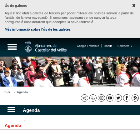
Ús de galetes
Aquest lloc utilitza galetes de tercers per poder millorar els nostres serveis a partir de
l'anàlisi de la teva navegació. Si continues navegant sense canviar la teva
configuració considerarem que acceptes la seva utilització.
Més informació sobre l'ús de les galetes
Google Translate
Inici
Contacte
Inici
Agenda
Agenda
Agenda