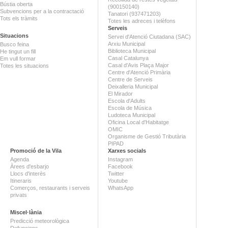
Bústia oberta
(900150140)
Subvencions per a la contractació
Tanatori (937471203)
Tots els tràmits
Totes les adreces i telèfons
Serveis
Situacions
Servei d'Atenció Ciutadana (SAC)
Arxiu Municipal
Busco feina
Biblioteca Municipal
He tingut un fill
Casal Catalunya
Em vull formar
Casal d'Avis Plaça Major
Totes les situacions
Centre d'Atenció Primària
Centre de Serveis
Deixalleria Municipal
El Mirador
Escola d'Adults
Escola de Música
Ludoteca Municipal
Oficina Local d'Habitatge
OMIC
Organisme de Gestió Tributària
PIPAD
Promoció de la Vila
Xarxes socials
Agenda
Instagram
Àrees d'esbarjo
Facebook
Llocs d'interès
Twitter
Itineraris
Youtube
Comerços, restaurants i serveis
WhatsApp
privats
Miscel·lània
Predicció meteorològica
Defuncions