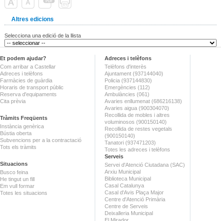
Altres edicions
Selecciona una edició de la llista
Et podem ajudar?
Adreces i telèfons
Com arribar a Castellar
Telèfons d'interès
Adreces i telèfons
Ajuntament (937144040)
Farmàcies de guàrdia
Policia (937144830)
Horaris de transport públic
Emergències (112)
Reserva d'equipaments
Ambulàncies (061)
Cita prèvia
Avaries enllumenat (686216138)
Avaries aigua (900304070)
Recollida de mobles i altres
Tràmits Freqüents
voluminosos (900150140)
Instància genèrica
Recollida de restes vegetals
Bústia oberta
(900150140)
Subvencions per a la contractació
Tanatori (937471203)
Tots els tràmits
Totes les adreces i telèfons
Serveis
Situacions
Servei d'Atenció Ciutadana (SAC)
Arxiu Municipal
Busco feina
Biblioteca Municipal
He tingut un fill
Casal Catalunya
Em vull formar
Casal d'Avis Plaça Major
Totes les situacions
Centre d'Atenció Primària
Centre de Serveis
Deixalleria Municipal
El Mirador