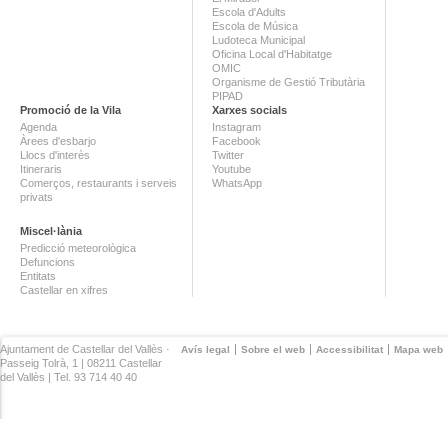
Escola d'Adults
Escola de Música
Ludoteca Municipal
Oficina Local d'Habitatge
OMIC
Organisme de Gestió Tributària
PIPAD
Promoció de la Vila
Xarxes socials
Agenda
Instagram
Àrees d'esbarjo
Facebook
Llocs d'interès
Twitter
Itineraris
Youtube
Comerços, restaurants i serveis
WhatsApp
privats
Miscel·lània
Predicció meteorològica
Defuncions
Entitats
Castellar en xifres
Ajuntament de Castellar del Vallès ·
Avís legal
Sobre el web
Accessibilitat
Mapa web
Passeig Tolrà, 1 | 08211 Castellar
del Vallès | Tel. 93 714 40 40