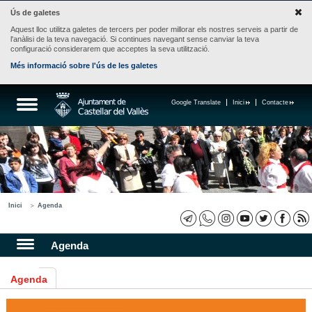
Ús de galetes
Aquest lloc utilitza galetes de tercers per poder millorar els nostres serveis a partir de
l'anàlisi de la teva navegació. Si continues navegant sense canviar la teva
configuració considerarem que acceptes la seva utilització.
Més informació sobre l'ús de les galetes
Google Translate
Inici
Contacte
Inici
Agenda
Agenda
Agenda