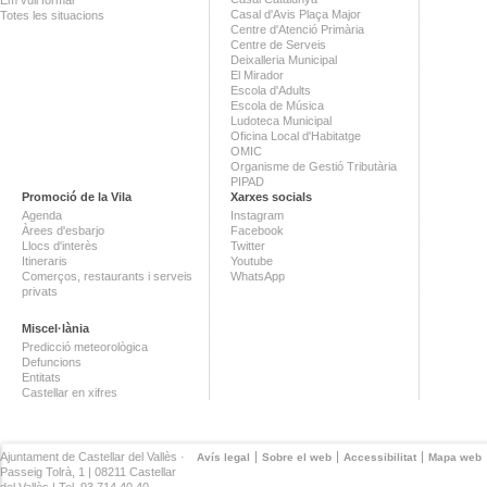
Casal d'Avis Plaça Major
Totes les situacions
Centre d'Atenció Primària
Centre de Serveis
Deixalleria Municipal
El Mirador
Escola d'Adults
Escola de Música
Ludoteca Municipal
Oficina Local d'Habitatge
OMIC
Organisme de Gestió Tributària
PIPAD
Promoció de la Vila
Xarxes socials
Agenda
Instagram
Àrees d'esbarjo
Facebook
Llocs d'interès
Twitter
Itineraris
Youtube
Comerços, restaurants i serveis
WhatsApp
privats
Miscel·lània
Predicció meteorològica
Defuncions
Entitats
Castellar en xifres
Ajuntament de Castellar del Vallès ·
Avís legal
Sobre el web
Accessibilitat
Mapa web
Passeig Tolrà, 1 | 08211 Castellar
del Vallès | Tel. 93 714 40 40