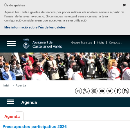
Ús de galetes
Aquest lloc utilitza galetes de tercers per poder millorar els nostres serveis a partir de
l'anàlisi de la teva navegació. Si continues navegant sense canviar la teva
configuració considerarem que acceptes la seva utilització.
Més informació sobre l'ús de les galetes
Google Translate
Inici
Contacte
Inici
Agenda
Agenda
Agenda
Pressupostos participatius 2026