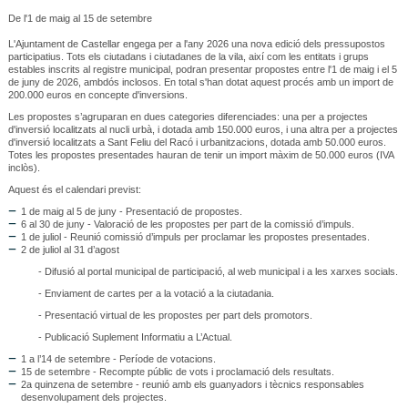
De l'1 de maig al 15 de setembre
L'Ajuntament de Castellar engega per a l'any 2026 una nova edició dels pressupostos
participatius. Tots els ciutadans i ciutadanes de la vila, així com les entitats i grups
estables inscrits al registre municipal, podran presentar propostes entre l'1 de maig i el 5
de juny de 2026, ambdós inclosos. En total s'han dotat aquest procés amb un import de
200.000 euros en concepte d'inversions.
Les propostes s’agruparan en dues categories diferenciades: una per a projectes
d'inversió localitzats al nucli urbà, i dotada amb 150.000 euros, i una altra per a projectes
d'inversió localitzats a Sant Feliu del Racó i urbanitzacions, dotada amb 50.000 euros.
Totes les propostes presentades hauran de tenir un import màxim de 50.000 euros (IVA
inclòs).
Aquest és el calendari previst:
1 de maig al 5 de juny - Presentació de propostes.
6 al 30 de juny - Valoració de les propostes per part de la comissió d’impuls.
1 de juliol - Reunió comissió d’impuls per proclamar les propostes presentades.
2 de juliol al 31 d’agost
- Difusió al portal municipal de participació, al web municipal i a les xarxes socials.
- Enviament de cartes per a la votació a la ciutadania.
- Presentació virtual de les propostes per part dels promotors.
- Publicació Suplement Informatiu a L’Actual.
1 a l’14 de setembre - Període de votacions.
15 de setembre - Recompte públic de vots i proclamació dels resultats.
2a quinzena de setembre - reunió amb els guanyadors i tècnics responsables
desenvolupament dels projectes.