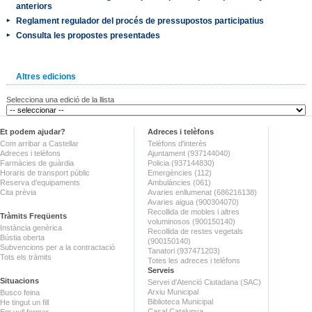
anteriors
Reglament regulador del procés de pressupostos participatius
Consulta les propostes presentades
Altres edicions
Selecciona una edició de la llista
Et podem ajudar?
Adreces i telèfons
Com arribar a Castellar
Telèfons d'interès
Adreces i telèfons
Ajuntament (937144040)
Farmàcies de guàrdia
Policia (937144830)
Horaris de transport públic
Emergències (112)
Reserva d'equipaments
Ambulàncies (061)
Cita prèvia
Avaries enllumenat (686216138)
Avaries aigua (900304070)
Recollida de mobles i altres
Tràmits Freqüents
voluminosos (900150140)
Instància genèrica
Recollida de restes vegetals
Bústia oberta
(900150140)
Subvencions per a la contractació
Tanatori (937471203)
Tots els tràmits
Totes les adreces i telèfons
Serveis
Situacions
Servei d'Atenció Ciutadana (SAC)
Arxiu Municipal
Busco feina
Biblioteca Municipal
He tingut un fill
Casal Catalunya
Em vull formar