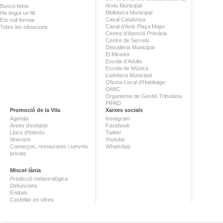
Arxiu Municipal
Busco feina
Biblioteca Municipal
He tingut un fill
Casal Catalunya
Em vull formar
Casal d'Avis Plaça Major
Totes les situacions
Centre d'Atenció Primària
Centre de Serveis
Deixalleria Municipal
El Mirador
Escola d'Adults
Escola de Música
Ludoteca Municipal
Oficina Local d'Habitatge
OMIC
Organisme de Gestió Tributària
PIPAD
Promoció de la Vila
Xarxes socials
Agenda
Instagram
Àrees d'esbarjo
Facebook
Llocs d'interès
Twitter
Itineraris
Youtube
Comerços, restaurants i serveis
WhatsApp
privats
Miscel·lània
Predicció meteorològica
Defuncions
Entitats
Castellar en xifres