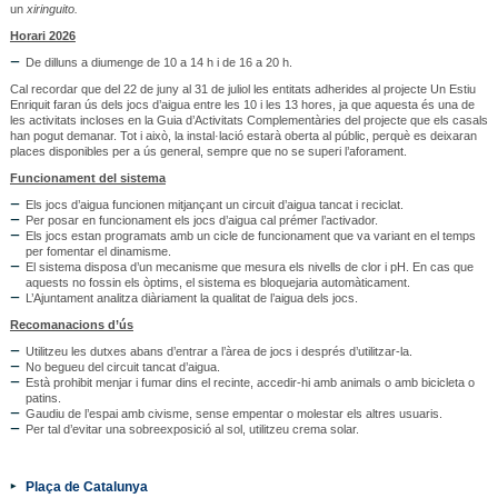
un
xiringuito.
Horari 2026
De dilluns a diumenge de 10 a 14 h i de 16 a 20 h.
Cal recordar que del 22 de juny al 31 de juliol les entitats adherides al projecte Un Estiu
Enriquit faran ús dels jocs d’aigua entre les 10 i les 13 hores, ja que aquesta és una de
les activitats incloses en la Guia d’Activitats Complementàries del projecte que els casals
han pogut demanar. Tot i això, la instal·lació estarà oberta al públic, perquè es deixaran
places disponibles per a ús general, sempre que no se superi l’aforament.
Funcionament del sistema
Els jocs d’aigua funcionen mitjançant un circuit d’aigua tancat i reciclat.
Per posar en funcionament els jocs d’aigua cal prémer l’activador.
Els jocs estan programats amb un cicle de funcionament que va variant en el temps
per fomentar el dinamisme.
El sistema disposa d’un mecanisme que mesura els nivells de clor i pH. En cas que
aquests no fossin els òptims, el sistema es bloquejaria automàticament.
L’Ajuntament analitza diàriament la qualitat de l’aigua dels jocs.
Recomanacions d’ús
Utilitzeu les dutxes abans d’entrar a l’àrea de jocs i després d’utilitzar-la.
No begueu del circuit tancat d’aigua.
Està prohibit menjar i fumar dins el recinte, accedir-hi amb animals o amb bicicleta o
patins.
Gaudiu de l’espai amb civisme, sense empentar o molestar els altres usuaris.
Per tal d’evitar una sobreexposició al sol, utilitzeu crema solar.
Plaça de Catalunya