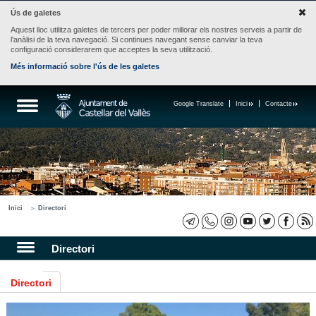
Ús de galetes
Aquest lloc utilitza galetes de tercers per poder millorar els nostres serveis a partir de
l'anàlisi de la teva navegació. Si continues navegant sense canviar la teva
configuració considerarem que acceptes la seva utilització.
Més informació sobre l'ús de les galetes
Google Translate
Inici
Contacte
Inici
Directori
Directori
Directori