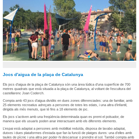
Jocs d'aigua de la plaça de Catalunya
Els jocs d'aigua de la plaça de Catalunya són una àrea lúdica d’una superfície de 700
metres quadrats que està situada a la plaça de Catalunya, al voltant de l’escultura del
castellarenc Joan Coderch.
Compta amb 43 jocs d’aigua dividits en dues zones diferenciades: una de familiar, amb
25 elements recreatius adreçats a persones de totes les edats, i una altra d’infantil,
dirigida als més menuts, que té fins a 18 elements de joc.
Els jocs s’activen amb una freqüència determinada quan es premi el polsador, de
manera que els usuaris poden anar interactuant amb els diferents elements.
L’espai està adaptat a persones amb mobilitat reduïda, disposa de lavabo adaptat,
dutxes i dues plataformes d’estada que fan la funció de platges dures: una d’elles amb
taules de pícnic i una altra per poder-hi descansar o prendre el sol. També compta amb