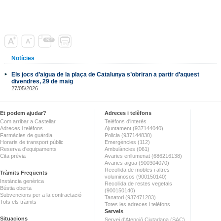
Notícies
Els jocs d’aigua de la plaça de Catalunya s’obriran a partir d’aquest
divendres, 29 de maig
27/05/2026
Et podem ajudar?
Adreces i telèfons
Com arribar a Castellar
Telèfons d'interès
Adreces i telèfons
Ajuntament (937144040)
Farmàcies de guàrdia
Policia (937144830)
Horaris de transport públic
Emergències (112)
Reserva d'equipaments
Ambulàncies (061)
Cita prèvia
Avaries enllumenat (686216138)
Avaries aigua (900304070)
Recollida de mobles i altres
Tràmits Freqüents
voluminosos (900150140)
Instància genèrica
Recollida de restes vegetals
Bústia oberta
(900150140)
Subvencions per a la contractació
Tanatori (937471203)
Tots els tràmits
Totes les adreces i telèfons
Serveis
Situacions
Servei d'Atenció Ciutadana (SAC)