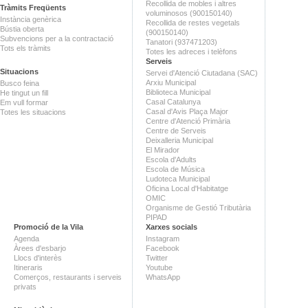
Recollida de mobles i altres
Tràmits Freqüents
voluminosos (900150140)
Instància genèrica
Recollida de restes vegetals
Bústia oberta
(900150140)
Subvencions per a la contractació
Tanatori (937471203)
Tots els tràmits
Totes les adreces i telèfons
Serveis
Situacions
Servei d'Atenció Ciutadana (SAC)
Arxiu Municipal
Busco feina
Biblioteca Municipal
He tingut un fill
Casal Catalunya
Em vull formar
Casal d'Avis Plaça Major
Totes les situacions
Centre d'Atenció Primària
Centre de Serveis
Deixalleria Municipal
El Mirador
Escola d'Adults
Escola de Música
Ludoteca Municipal
Oficina Local d'Habitatge
OMIC
Organisme de Gestió Tributària
PIPAD
Promoció de la Vila
Xarxes socials
Agenda
Instagram
Àrees d'esbarjo
Facebook
Llocs d'interès
Twitter
Itineraris
Youtube
Comerços, restaurants i serveis
WhatsApp
privats