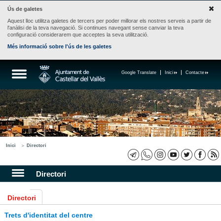
Ús de galetes
Aquest lloc utilitza galetes de tercers per poder millorar els nostres serveis a partir de
l'anàlisi de la teva navegació. Si continues navegant sense canviar la teva
configuració considerarem que acceptes la seva utilització.
Més informació sobre l'ús de les galetes
Google Translate
Inici
Contacte
Inici
Directori
Directori
Directori
Trets d'identitat del centre