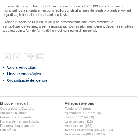
L'Escola de música Torre Balada va començar al curs 1989-1990 i és de titularitat
municipal. Està situada en un bonic edifici construït a finals del segle XIX amb el voltant
enjardinat, i situat dins el nucli antic de la vila.
Formen l'Escola de Música un grup de professionals que volen fomentar la
sensibilització i l'estimació per la música als nostres alumnes, desenvolupar la sensibilitat
artística com a font de formació i enriquiment cultural i personal.
Valors educatius
Línea metodològica
Organització del centre
Et podem ajudar?
Adreces i telèfons
Com arribar a Castellar
Telèfons d'interès
Adreces i telèfons
Ajuntament (937144040)
Farmàcies de guàrdia
Policia (937144830)
Horaris de transport públic
Emergències (112)
Reserva d'equipaments
Ambulàncies (061)
Cita prèvia
Avaries enllumenat (686216138)
Avaries aigua (900304070)