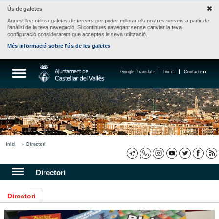
Ús de galetes
Aquest lloc utilitza galetes de tercers per poder millorar els nostres serveis a partir de
l'anàlisi de la teva navegació. Si continues navegant sense canviar la teva
configuració considerarem que acceptes la seva utilització.
Més informació sobre l'ús de les galetes
Google Translate
Inici
Contacte
Inici
Directori
Directori
Directori