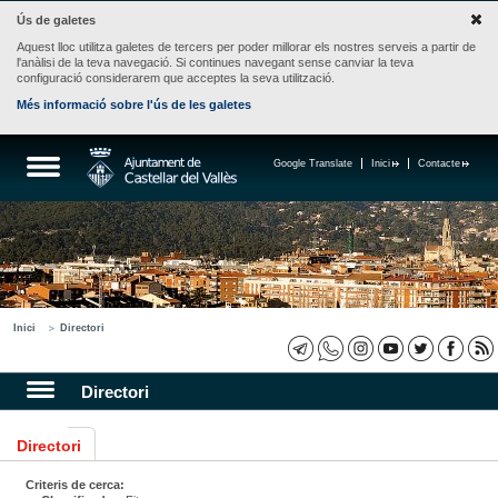
Ús de galetes
Aquest lloc utilitza galetes de tercers per poder millorar els nostres serveis a partir de
l'anàlisi de la teva navegació. Si continues navegant sense canviar la teva
configuració considerarem que acceptes la seva utilització.
Més informació sobre l'ús de les galetes
Google Translate
Inici
Contacte
Inici
Directori
Directori
Directori
Criteris de cerca: