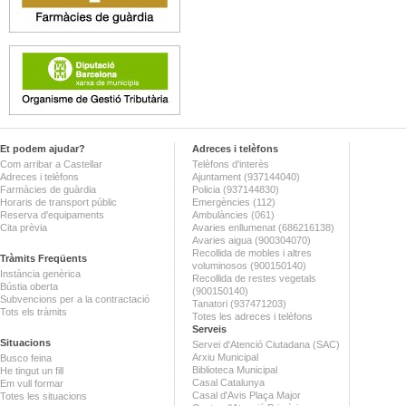
Et podem ajudar?
Adreces i telèfons
Com arribar a Castellar
Telèfons d'interès
Adreces i telèfons
Ajuntament (937144040)
Farmàcies de guàrdia
Policia (937144830)
Horaris de transport públic
Emergències (112)
Reserva d'equipaments
Ambulàncies (061)
Cita prèvia
Avaries enllumenat (686216138)
Avaries aigua (900304070)
Recollida de mobles i altres
Tràmits Freqüents
voluminosos (900150140)
Instància genèrica
Recollida de restes vegetals
Bústia oberta
(900150140)
Subvencions per a la contractació
Tanatori (937471203)
Tots els tràmits
Totes les adreces i telèfons
Serveis
Situacions
Servei d'Atenció Ciutadana (SAC)
Arxiu Municipal
Busco feina
Biblioteca Municipal
He tingut un fill
Casal Catalunya
Em vull formar
Casal d'Avis Plaça Major
Totes les situacions