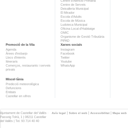
Centre d'Atenció Primària
Centre de Serveis
Deixalleria Municipal
El Mirador
Escola d'Adults
Escola de Música
Ludoteca Municipal
Oficina Local d'Habitatge
OMIC
Organisme de Gestió Tributària
PIPAD
Promoció de la Vila
Xarxes socials
Agenda
Instagram
Àrees d'esbarjo
Facebook
Llocs d'interès
Twitter
Itineraris
Youtube
Comerços, restaurants i serveis
WhatsApp
privats
Miscel·lània
Predicció meteorològica
Defuncions
Entitats
Castellar en xifres
Ajuntament de Castellar del Vallès ·
Avís legal
Sobre el web
Accessibilitat
Mapa web
Passeig Tolrà, 1 | 08211 Castellar
del Vallès | Tel. 93 714 40 40