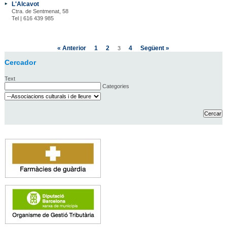
L'Alcavot
Ctra. de Sentmenat, 58
Tel | 616 439 985
« Anterior
1
2
4
Següent »
3
Cercador
Text
Categories