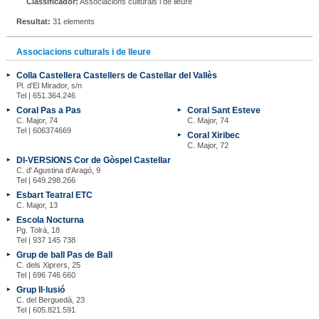
Classificador:
Associacions culturals i de lleure
Resultat:
31 elements
Associacions culturals i de lleure
Colla Castellera Castellers de Castellar del Vallès
Pl. d'El Mirador, s/n
Tel | 651.364.246
Coral Pas a Pas
Coral Sant Esteve
C. Major, 74
C. Major, 74
Tel | 606374669
Coral Xiribec
C. Major, 72
DI-VERSIONS Cor de Gòspel Castellar
C. d' Agustina d'Aragó, 9
Tel | 649.298.266
Esbart Teatral ETC
C. Major, 13
Escola Nocturna
Pg. Tolrà, 18
Tel | 937 145 738
Grup de ball Pas de Ball
C. dels Xiprers, 25
Tel | 696 746 660
Grup Il·lusió
C. del Berguedà, 23
Tel | 605.821.591