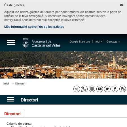
Ús de galetes
Aquest lloc utilitza galetes de tercers per poder millorar els nostres serveis a partir de
l'anàlisi de la teva navegació. Si continues navegant sense canviar la teva
configuració considerarem que acceptes la seva utilització.
Més informació sobre l'ús de les galetes
Google Translate
Inici
Contacte
Inici
Directori
Directori
Directori
Criteris de cerca: