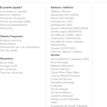
Et podem ajudar?
Adreces i telèfons
Com arribar a Castellar
Telèfons d'interès
Adreces i telèfons
Ajuntament (937144040)
Farmàcies de guàrdia
Policia (937144830)
Horaris de transport públic
Emergències (112)
Reserva d'equipaments
Ambulàncies (061)
Cita prèvia
Avaries enllumenat (686216138)
Avaries aigua (900304070)
Recollida de mobles i altres
Tràmits Freqüents
voluminosos (900150140)
Instància genèrica
Recollida de restes vegetals
Bústia oberta
(900150140)
Subvencions per a la contractació
Tanatori (937471203)
Tots els tràmits
Totes les adreces i telèfons
Serveis
Situacions
Servei d'Atenció Ciutadana (SAC)
Arxiu Municipal
Busco feina
Biblioteca Municipal
He tingut un fill
Casal Catalunya
Em vull formar
Casal d'Avis Plaça Major
Totes les situacions
Centre d'Atenció Primària
Centre de Serveis
Deixalleria Municipal
El Mirador
Escola d'Adults
Escola de Música
Ludoteca Municipal
Oficina Local d'Habitatge
OMIC
Organisme de Gestió Tributària