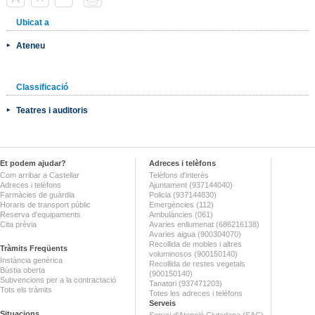
Ubicat a
Ateneu
Classificació
Teatres i auditoris
Et podem ajudar?
Adreces i telèfons
Com arribar a Castellar
Telèfons d'interès
Adreces i telèfons
Ajuntament (937144040)
Farmàcies de guàrdia
Policia (937144830)
Horaris de transport públic
Emergències (112)
Reserva d'equipaments
Ambulàncies (061)
Cita prèvia
Avaries enllumenat (686216138)
Avaries aigua (900304070)
Recollida de mobles i altres
Tràmits Freqüents
voluminosos (900150140)
Instància genèrica
Recollida de restes vegetals
Bústia oberta
(900150140)
Subvencions per a la contractació
Tanatori (937471203)
Tots els tràmits
Totes les adreces i telèfons
Serveis
Situacions