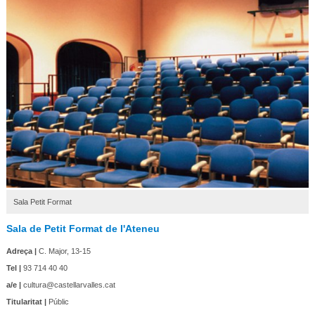
Sala Petit Format
Sala de Petit Format de l'Ateneu
Adreça |
C. Major, 13-15
Tel |
93 714 40 40
a/e |
cultura@castellarvalles.cat
Titularitat |
Públic