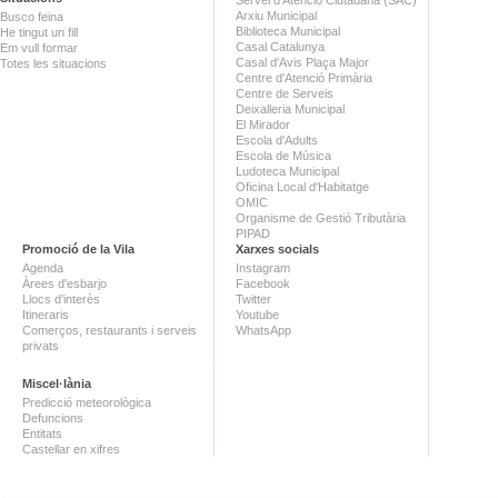
Servei d'Atenció Ciutadana (SAC)
Arxiu Municipal
Busco feina
Biblioteca Municipal
He tingut un fill
Casal Catalunya
Em vull formar
Casal d'Avis Plaça Major
Totes les situacions
Centre d'Atenció Primària
Centre de Serveis
Deixalleria Municipal
El Mirador
Escola d'Adults
Escola de Música
Ludoteca Municipal
Oficina Local d'Habitatge
OMIC
Organisme de Gestió Tributària
PIPAD
Promoció de la Vila
Xarxes socials
Agenda
Instagram
Àrees d'esbarjo
Facebook
Llocs d'interès
Twitter
Itineraris
Youtube
Comerços, restaurants i serveis
WhatsApp
privats
Miscel·lània
Predicció meteorològica
Defuncions
Entitats
Castellar en xifres