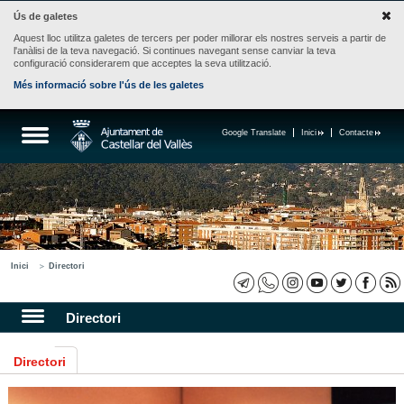
Ús de galetes
Aquest lloc utilitza galetes de tercers per poder millorar els nostres serveis a partir de
l'anàlisi de la teva navegació. Si continues navegant sense canviar la teva
configuració considerarem que acceptes la seva utilització.
Més informació sobre l'ús de les galetes
Google Translate
Inici
Contacte
Inici
Directori
Directori
Directori