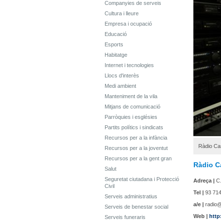
Companyies de serveis
Cultura i lleure
Empresa i ocupació
Educació
Esports
Habitatge
Internet i tecnologies
Llocs d'interès
Medi ambient
Manteniment de la vila
Mitjans de comunicació
Parròquies i esglésies
Partits polítics i sindicats
Recursos per a la infància
Ràdio Cas
Recursos per a la joventut
Recursos per a la gent gran
Ràdio Ca
Salut
Seguretat ciutadana i Protecció
Adreça |
C.
Civil
Tel |
93 714
Serveis administratius
a/e |
radio@c
Serveis de benestar social
Web |
http
Serveis funeraris