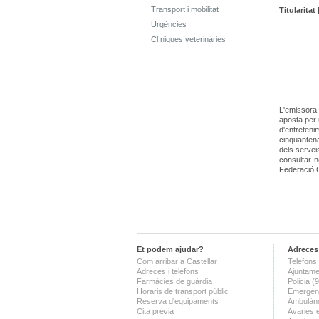
Transport i mobilitat
Titularitat 
Urgències
Clíniques veterinàries
L'emissora 
aposta per 
d'entretenim
cinquantena
dels servei
consultar-n
Federació 
Et podem ajudar?
Adreces 
Com arribar a Castellar
Telèfons 
Adreces i telèfons
Ajuntame
Farmàcies de guàrdia
Policia 
Horaris de transport públic
Emergènc
Reserva d'equipaments
Ambulànc
Cita prèvia
Avaries 