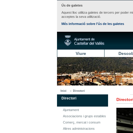
Ús de galetes
Aquest lloc utilitza galetes de tercers per poder m
acceptes la seva utilització.
Més informació sobre l'ús de les galetes
Viure
Descob
Inici
Directori
Directori
Director
Ajuntament
Associacions i grups estables
Comerç, mercat i consum
Altres administracions