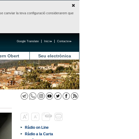
sense canviar la teva configuració considerarem que
Google Translate
Inici
Contacte
ern Obert
Seu electrònica
Ràdio on Line
Ràdio a la Carta