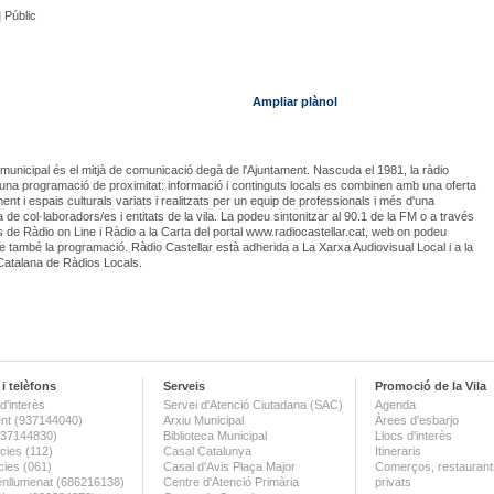
|
Públic
Ampliar plànol
municipal és el mitjà de comunicació degà de l'Ajuntament. Nascuda el 1981, la ràdio
una programació de proximitat: informació i continguts locals es combinen amb una oferta
ent i espais culturals variats i realitzats per un equip de professionals i més d'una
 de col·laboradors/es i entitats de la vila. La podeu sintonitzar al 90.1 de la FM o a través
s de Ràdio on Line i Ràdio a la Carta del portal www.radiocastellar.cat, web on podeu
e també la programació. Ràdio Castellar està adherida a La Xarxa Audiovisual Local i a la
Catalana de Ràdios Locals.
i telèfons
Serveis
Promoció de la Vila
d'interès
Servei d'Atenció Ciutadana (SAC)
Agenda
nt (937144040)
Arxiu Municipal
Àrees d'esbarjo
(937144830)
Biblioteca Municipal
Llocs d'interès
ies (112)
Casal Catalunya
Itineraris
ies (061)
Casal d'Avis Plaça Major
Comerços, restaurants
enllumenat (686216138)
Centre d'Atenció Primària
privats