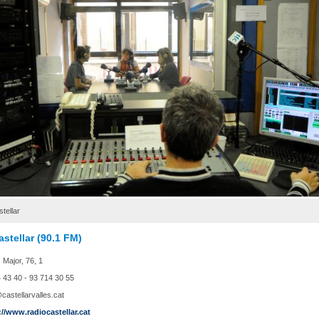
tellar
stellar (90.1 FM)
 Major, 76, 1
 43 40 - 93 714 30 55
astellarvalles.cat
://www.radiocastellar.cat