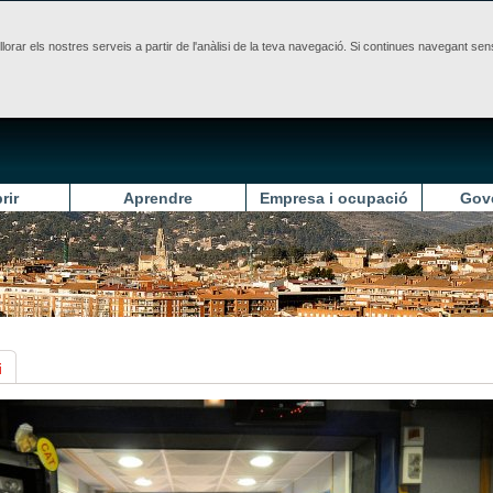
illorar els nostres serveis a partir de l'anàlisi de la teva navegació. Si continues navegant 
rir
Aprendre
Empresa i ocupació
Gov
i