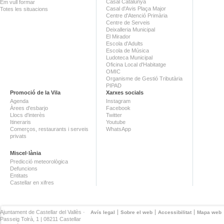
Casal Catalunya
Em vull formar
Casal d'Avis Plaça Major
Totes les situacions
Centre d'Atenció Primària
Centre de Serveis
Deixalleria Municipal
El Mirador
Escola d'Adults
Escola de Música
Ludoteca Municipal
Oficina Local d'Habitatge
OMIC
Organisme de Gestió Tributària
PIPAD
Promoció de la Vila
Xarxes socials
Agenda
Instagram
Àrees d'esbarjo
Facebook
Llocs d'interès
Twitter
Itineraris
Youtube
Comerços, restaurants i serveis
WhatsApp
privats
Miscel·lània
Predicció meteorològica
Defuncions
Entitats
Castellar en xifres
Ajuntament de Castellar del Vallès ·
Avís legal
Sobre el web
Accessibilitat
Mapa web
Passeig Tolrà, 1 | 08211 Castellar