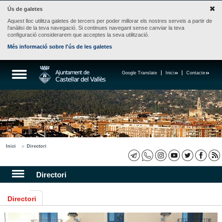
Ús de galetes
Aquest lloc utilitza galetes de tercers per poder millorar els nostres serveis a partir de
l'anàlisi de la teva navegació. Si continues navegant sense canviar la teva
configuració considerarem que acceptes la seva utilització.
Més informació sobre l'ús de les galetes
Google Translate
Inici
Contacte
Inici
Directori
Directori
Directori