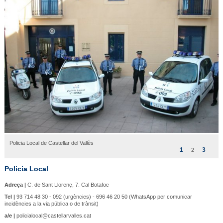
Policia Local de Castellar del Vallès
1
3
2
Policia Local
Adreça |
C. de Sant Llorenç, 7. Cal Botafoc
Tel |
93 714 48 30 - 092 (urgències) - 696 46 20 50 (WhatsApp per comunicar
incidències a la via pública o de trànsit)
a/e |
policialocal@castellarvalles.cat