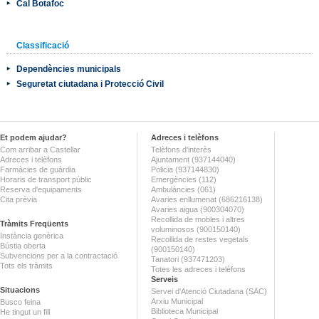
Cal Botafoc
Classificació
Dependències municipals
Seguretat ciutadana i Protecció Civil
Et podem ajudar?
Adreces i telèfons
Com arribar a Castellar
Telèfons d'interès
Adreces i telèfons
Ajuntament (937144040)
Farmàcies de guàrdia
Policia (937144830)
Horaris de transport públic
Emergències (112)
Reserva d'equipaments
Ambulàncies (061)
Cita prèvia
Avaries enllumenat (686216138)
Avaries aigua (900304070)
Recollida de mobles i altres
Tràmits Freqüents
voluminosos (900150140)
Instància genèrica
Recollida de restes vegetals
Bústia oberta
(900150140)
Subvencions per a la contractació
Tanatori (937471203)
Tots els tràmits
Totes les adreces i telèfons
Serveis
Situacions
Servei d'Atenció Ciutadana (SAC)
Arxiu Municipal
Busco feina
Biblioteca Municipal
He tingut un fill