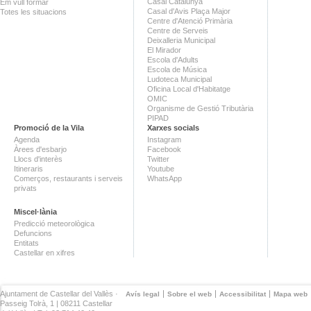
Casal Catalunya
Em vull formar
Casal d'Avis Plaça Major
Totes les situacions
Centre d'Atenció Primària
Centre de Serveis
Deixalleria Municipal
El Mirador
Escola d'Adults
Escola de Música
Ludoteca Municipal
Oficina Local d'Habitatge
OMIC
Organisme de Gestió Tributària
PIPAD
Promoció de la Vila
Xarxes socials
Agenda
Instagram
Àrees d'esbarjo
Facebook
Llocs d'interès
Twitter
Itineraris
Youtube
Comerços, restaurants i serveis
WhatsApp
privats
Miscel·lània
Predicció meteorològica
Defuncions
Entitats
Castellar en xifres
Ajuntament de Castellar del Vallès ·
Avís legal
Sobre el web
Accessibilitat
Mapa web
Passeig Tolrà, 1 | 08211 Castellar