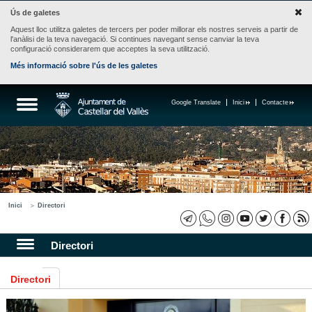
Ús de galetes
Aquest lloc utilitza galetes de tercers per poder millorar els nostres serveis a partir de
l'anàlisi de la teva navegació. Si continues navegant sense canviar la teva
configuració considerarem que acceptes la seva utilització.
Més informació sobre l'ús de les galetes
Google Translate
Inici
Contacte
Inici
Directori
Directori
Directori