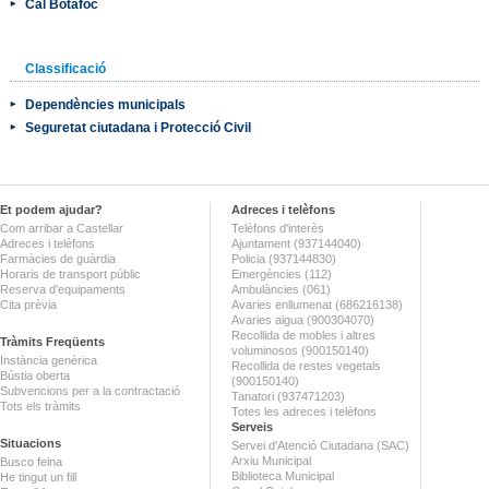
Cal Botafoc
Classificació
Dependències municipals
Seguretat ciutadana i Protecció Civil
Et podem ajudar?
Adreces i telèfons
Com arribar a Castellar
Telèfons d'interès
Adreces i telèfons
Ajuntament (937144040)
Farmàcies de guàrdia
Policia (937144830)
Horaris de transport públic
Emergències (112)
Reserva d'equipaments
Ambulàncies (061)
Cita prèvia
Avaries enllumenat (686216138)
Avaries aigua (900304070)
Recollida de mobles i altres
Tràmits Freqüents
voluminosos (900150140)
Instància genèrica
Recollida de restes vegetals
Bústia oberta
(900150140)
Subvencions per a la contractació
Tanatori (937471203)
Tots els tràmits
Totes les adreces i telèfons
Serveis
Situacions
Servei d'Atenció Ciutadana (SAC)
Arxiu Municipal
Busco feina
Biblioteca Municipal
He tingut un fill