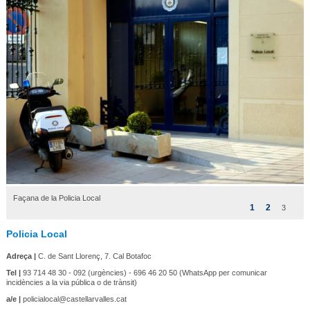
Façana de la Policia Local
1
2
3
Policia Local
Adreça |
C. de Sant Llorenç, 7. Cal Botafoc
Tel |
93 714 48 30 - 092 (urgències) - 696 46 20 50 (WhatsApp per comunicar
incidències a la via pública o de trànsit)
a/e |
policialocal@castellarvalles.cat