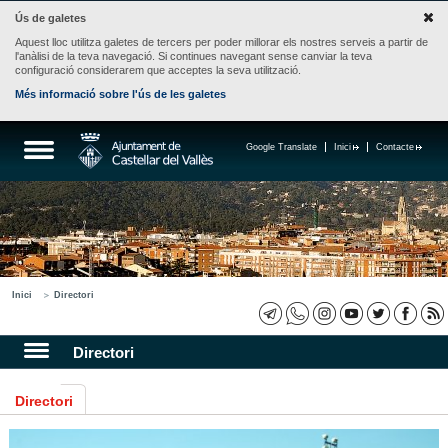
Ús de galetes
Aquest lloc utilitza galetes de tercers per poder millorar els nostres serveis a partir de
l'anàlisi de la teva navegació. Si continues navegant sense canviar la teva
configuració considerarem que acceptes la seva utilització.
Més informació sobre l'ús de les galetes
Google Translate
Inici
Contacte
Inici
Directori
Directori
Directori