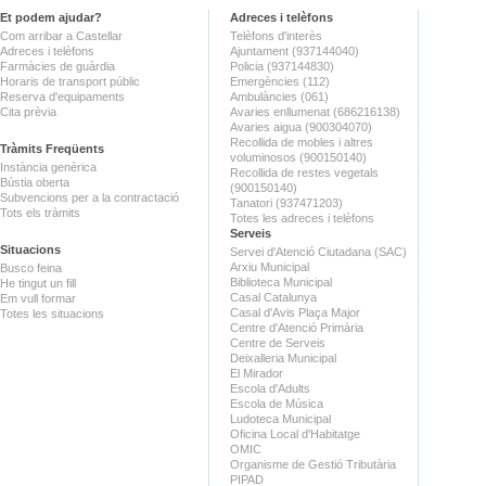
Et podem ajudar?
Adreces i telèfons
Com arribar a Castellar
Telèfons d'interès
Adreces i telèfons
Ajuntament (937144040)
Farmàcies de guàrdia
Policia (937144830)
Horaris de transport públic
Emergències (112)
Reserva d'equipaments
Ambulàncies (061)
Cita prèvia
Avaries enllumenat (686216138)
Avaries aigua (900304070)
Recollida de mobles i altres
Tràmits Freqüents
voluminosos (900150140)
Instància genèrica
Recollida de restes vegetals
Bústia oberta
(900150140)
Subvencions per a la contractació
Tanatori (937471203)
Tots els tràmits
Totes les adreces i telèfons
Serveis
Situacions
Servei d'Atenció Ciutadana (SAC)
Arxiu Municipal
Busco feina
Biblioteca Municipal
He tingut un fill
Casal Catalunya
Em vull formar
Casal d'Avis Plaça Major
Totes les situacions
Centre d'Atenció Primària
Centre de Serveis
Deixalleria Municipal
El Mirador
Escola d'Adults
Escola de Música
Ludoteca Municipal
Oficina Local d'Habitatge
OMIC
Organisme de Gestió Tributària
PIPAD