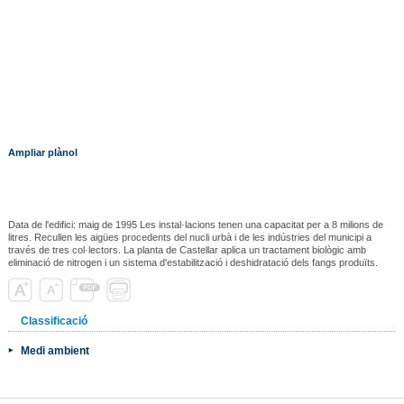
Ampliar plànol
Data de l'edifici: maig de 1995 Les instal·lacions tenen una capacitat per a 8 milions de
litres. Recullen les aigües procedents del nucli urbà i de les indústries del municipi a
través de tres col·lectors. La planta de Castellar aplica un tractament biològic amb
eliminació de nitrogen i un sistema d'estabilització i deshidratació dels fangs produïts.
Classificació
Medi ambient