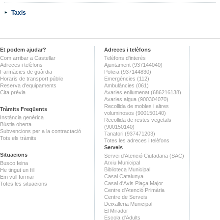
Taxis
Et podem ajudar?
Adreces i telèfons
Com arribar a Castellar
Telèfons d'interès
Adreces i telèfons
Ajuntament (937144040)
Farmàcies de guàrdia
Policia (937144830)
Horaris de transport públic
Emergències (112)
Reserva d'equipaments
Ambulàncies (061)
Cita prèvia
Avaries enllumenat (686216138)
Avaries aigua (900304070)
Recollida de mobles i altres
Tràmits Freqüents
voluminosos (900150140)
Instància genèrica
Recollida de restes vegetals
Bústia oberta
(900150140)
Subvencions per a la contractació
Tanatori (937471203)
Tots els tràmits
Totes les adreces i telèfons
Serveis
Situacions
Servei d'Atenció Ciutadana (SAC)
Arxiu Municipal
Busco feina
Biblioteca Municipal
He tingut un fill
Casal Catalunya
Em vull formar
Casal d'Avis Plaça Major
Totes les situacions
Centre d'Atenció Primària
Centre de Serveis
Deixalleria Municipal
El Mirador
Escola d'Adults