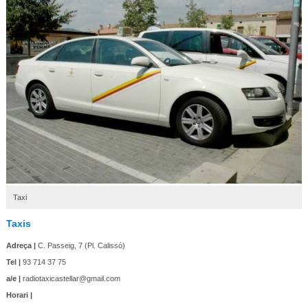
Taxi
Taxis
Adreça |
C. Passeig, 7 (Pl. Calissó)
Tel |
93 714 37 75
a/e |
radiotaxicastellar@gmail.com
Horari |