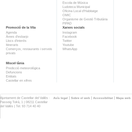
Escola de Música
Ludoteca Municipal
Oficina Local d'Habitatge
OMIC
Organisme de Gestió Tributària
PIPAD
Promoció de la Vila
Xarxes socials
Agenda
Instagram
Àrees d'esbarjo
Facebook
Llocs d'interès
Twitter
Itineraris
Youtube
Comerços, restaurants i serveis
WhatsApp
privats
Miscel·lània
Predicció meteorològica
Defuncions
Entitats
Castellar en xifres
Ajuntament de Castellar del Vallès ·
Avís legal
Sobre el web
Accessibilitat
Mapa web
Passeig Tolrà, 1 | 08211 Castellar
del Vallès | Tel. 93 714 40 40