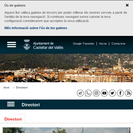
Ús de galetes
Aquest lloc utilitza galetes de tercers per poder millorar els nostres serveis a partir de
l'anàlisi de la teva navegació. Si continues navegant sense canviar la teva
configuració considerarem que acceptes la seva utilització.
Més informació sobre l'ús de les galetes
Google Translate
Inici
Contacte
Inici
Directori
Directori
Directori