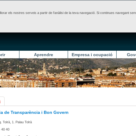
illorar els nostres serveis a partir de l'anàlisi de la teva navegació. Si continues navegant 
rir
Aprendre
Empresa i ocupació
Gov
i
ia de Transparència i Bon Govern
. Tolrà, 1. Palau Tolrà
 40 40