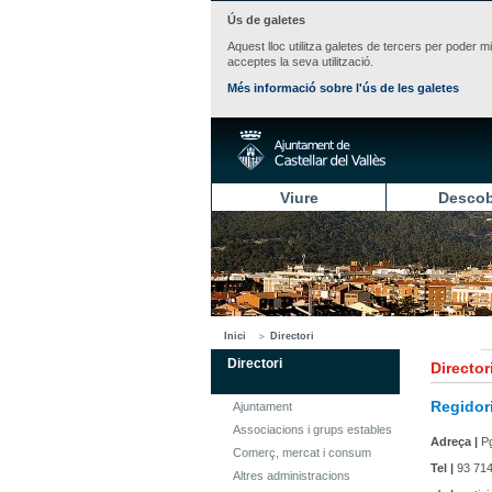
Ús de galetes
Aquest lloc utilitza galetes de tercers per poder m
acceptes la seva utilització.
Més informació sobre l'ús de les galetes
Viure
Descob
Inici
Directori
Directori
Director
Regidor
Ajuntament
Associacions i grups estables
Adreça |
Pg
Comerç, mercat i consum
Tel |
93 714
Altres administracions