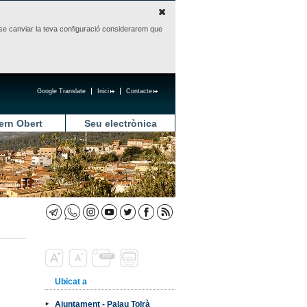
sense canviar la teva configuració considerarem que
Google Translate
Inici
Contacte
ern Obert
Seu electrònica
Ubicat a
Ajuntament - Palau Tolrà