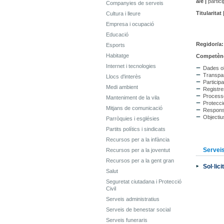
a/e |
partici
Companyies de serveis
Titularitat 
Cultura i lleure
Empresa i ocupació
Educació
Regidor/a
Esports
Habitatge
Competènc
Internet i tecnologies
Dades o
Transpa
Llocs d'interès
Participa
Medi ambient
Registres
Processo
Manteniment de la vila
Protecci
Mitjans de comunicació
Responsab
Objecti
Parròquies i esglésies
Partits polítics i sindicats
Recursos per a la infància
Servei
Recursos per a la joventut
Recursos per a la gent gran
Sol·lic
Salut
Seguretat ciutadana i Protecció
Civil
Serveis administratius
Serveis de benestar social
Serveis funeraris