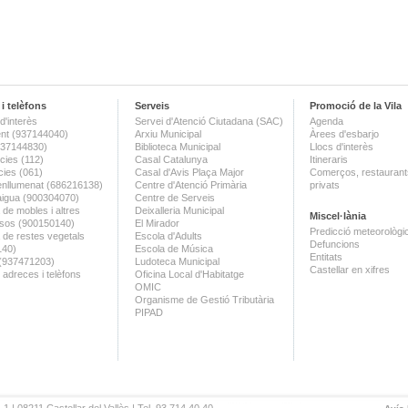
i telèfons
Serveis
Promoció de la Vila
d'interès
Servei d'Atenció Ciutadana (SAC)
Agenda
nt (937144040)
Arxiu Municipal
Àrees d'esbarjo
(937144830)
Biblioteca Municipal
Llocs d'interès
ies (112)
Casal Catalunya
Itineraris
ies (061)
Casal d'Avis Plaça Major
Comerços, restaurants
enllumenat (686216138)
Centre d'Atenció Primària
privats
aigua (900304070)
Centre de Serveis
 de mobles i altres
Deixalleria Municipal
Miscel·lània
sos (900150140)
El Mirador
Predicció meteorològi
a de restes vegetals
Escola d'Adults
Defuncions
140)
Escola de Música
Entitats
 (937471203)
Ludoteca Municipal
Castellar en xifres
 adreces i telèfons
Oficina Local d'Habitatge
OMIC
Organisme de Gestió Tributària
PIPAD