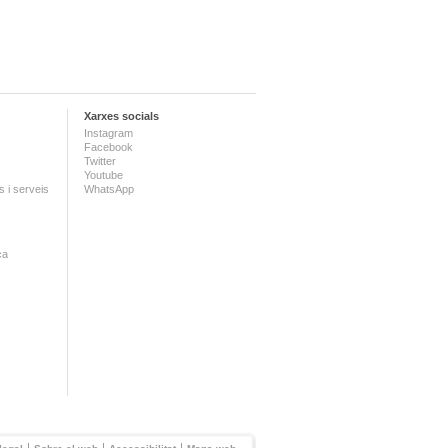
Xarxes socials
Instagram
Facebook
Twitter
Youtube
 i serveis
WhatsApp
ca