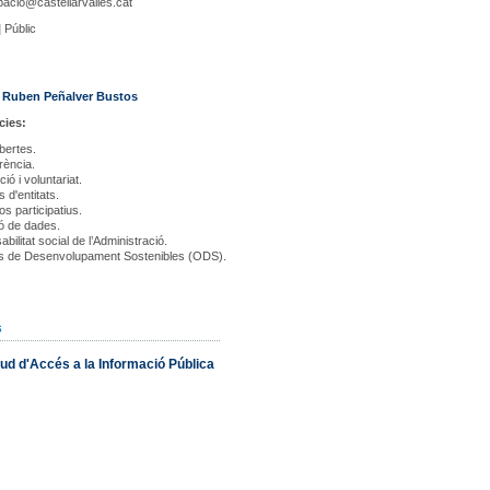
pacio@castellarvalles.cat
|
Públic
:
Ruben Peñalver Bustos
ies:
bertes.
rència.
ció i voluntariat.
 d'entitats.
s participatius.
ó de dades.
ilitat social de l’Administració.
us de Desenvolupament Sostenibles (ODS).
s
itud d'Accés a la Informació Pública