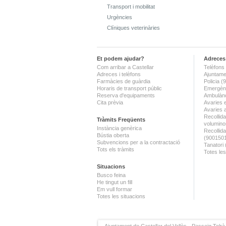
Transport i mobilitat
Urgències
Clíniques veterinàries
Et podem ajudar?
Adreces 
Com arribar a Castellar
Telèfons 
Adreces i telèfons
Ajuntame
Farmàcies de guàrdia
Policia 
Horaris de transport públic
Emergènc
Reserva d'equipaments
Ambulànc
Cita prèvia
Avaries 
Avaries 
Recollida
Tràmits Freqüents
volumino
Instància genèrica
Recollid
Bústia oberta
(900150
Subvencions per a la contractació
Tanatori
Tots els tràmits
Totes les
Situacions
Busco feina
He tingut un fill
Em vull formar
Totes les situacions