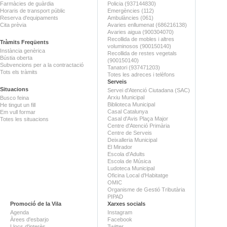
Farmàcies de guàrdia
Policia (937144830)
Horaris de transport públic
Emergències (112)
Reserva d'equipaments
Ambulàncies (061)
Cita prèvia
Avaries enllumenat (686216138)
Avaries aigua (900304070)
Recollida de mobles i altres
Tràmits Freqüents
voluminosos (900150140)
Instància genèrica
Recollida de restes vegetals
Bústia oberta
(900150140)
Subvencions per a la contractació
Tanatori (937471203)
Tots els tràmits
Totes les adreces i telèfons
Serveis
Situacions
Servei d'Atenció Ciutadana (SAC)
Arxiu Municipal
Busco feina
Biblioteca Municipal
He tingut un fill
Casal Catalunya
Em vull formar
Casal d'Avis Plaça Major
Totes les situacions
Centre d'Atenció Primària
Centre de Serveis
Deixalleria Municipal
El Mirador
Escola d'Adults
Escola de Música
Ludoteca Municipal
Oficina Local d'Habitatge
OMIC
Organisme de Gestió Tributària
PIPAD
Promoció de la Vila
Xarxes socials
Agenda
Instagram
Àrees d'esbarjo
Facebook
Llocs d'interès
Twitter