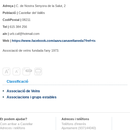
Adreça |
C. de Nostra Senyora de la Salut, 2
Població |
Castellar del Vallès
CodiPostal |
08211
Tel |
615 384 256
a/e |
urb.caf@hotmail.com
Web |
https://www.facebook.com/aavv.canavellaneda?fref=ts
Associació de veïns fundada l'any 1973.
Classificació
Associació de Veïns
Associacions i grups estables
Et podem ajudar?
Adreces i telèfons
Com arribar a Castellar
Telèfons d'interès
Adreces i telèfons
Ajuntament (937144040)