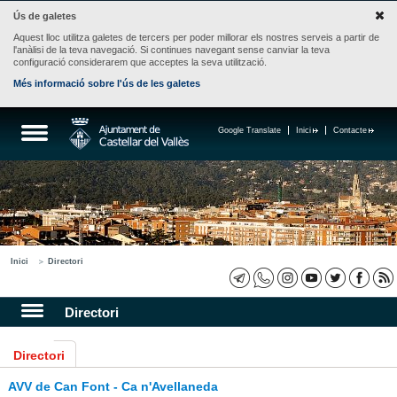
Ús de galetes
Aquest lloc utilitza galetes de tercers per poder millorar els nostres serveis a partir de
l'anàlisi de la teva navegació. Si continues navegant sense canviar la teva
configuració considerarem que acceptes la seva utilització.
Més informació sobre l'ús de les galetes
Google Translate
Inici
Contacte
Inici
Directori
Directori
Directori
AVV de Can Font - Ca n'Avellaneda