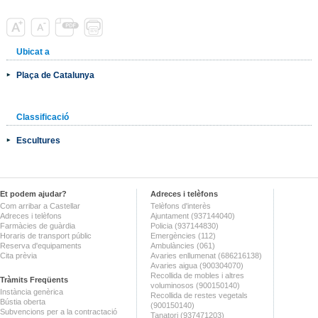
Ubicat a
Plaça de Catalunya
Classificació
Escultures
Et podem ajudar?
Adreces i telèfons
Com arribar a Castellar
Telèfons d'interès
Adreces i telèfons
Ajuntament (937144040)
Farmàcies de guàrdia
Policia (937144830)
Horaris de transport públic
Emergències (112)
Reserva d'equipaments
Ambulàncies (061)
Cita prèvia
Avaries enllumenat (686216138)
Avaries aigua (900304070)
Recollida de mobles i altres
Tràmits Freqüents
voluminosos (900150140)
Instància genèrica
Recollida de restes vegetals
Bústia oberta
(900150140)
Subvencions per a la contractació
Tanatori (937471203)