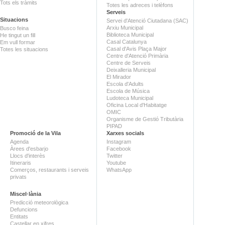
Tots els tràmits
Totes les adreces i telèfons
Serveis
Situacions
Servei d'Atenció Ciutadana (SAC)
Arxiu Municipal
Busco feina
Biblioteca Municipal
He tingut un fill
Casal Catalunya
Em vull formar
Casal d'Avis Plaça Major
Totes les situacions
Centre d'Atenció Primària
Centre de Serveis
Deixalleria Municipal
El Mirador
Escola d'Adults
Escola de Música
Ludoteca Municipal
Oficina Local d'Habitatge
OMIC
Organisme de Gestió Tributària
PIPAD
Promoció de la Vila
Xarxes socials
Agenda
Instagram
Àrees d'esbarjo
Facebook
Llocs d'interès
Twitter
Itineraris
Youtube
Comerços, restaurants i serveis
WhatsApp
privats
Miscel·lània
Predicció meteorològica
Defuncions
Entitats
Castellar en xifres