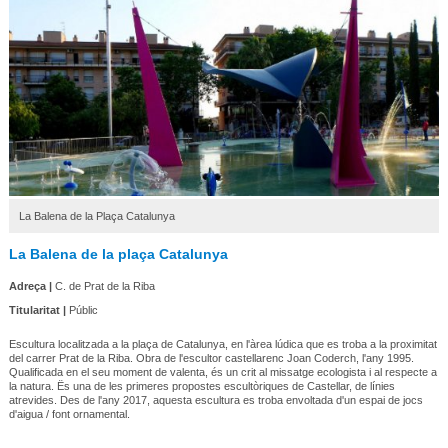
La Balena de la Plaça Catalunya
La Balena de la plaça Catalunya
Adreça |
C. de Prat de la Riba
Titularitat |
Públic
Escultura localitzada a la plaça de Catalunya, en l'àrea lúdica que es troba a la proximitat
del carrer Prat de la Riba. Obra de l'escultor castellarenc Joan Coderch, l'any 1995.
Qualificada en el seu moment de valenta, és un crit al missatge ecologista i al respecte a
la natura. Ës una de les primeres propostes escultòriques de Castellar, de línies
atrevides. Des de l'any 2017, aquesta escultura es troba envoltada d'un espai de jocs
d'aigua / font ornamental.