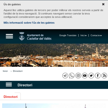
Ús de galetes
Aquest lloc utilitza galetes de tercers per poder millorar els nostres serveis a partir de
l'anàlisi de la teva navegació. Si continues navegant sense canviar la teva
configuració considerarem que acceptes la seva utilització.
Més informació sobre l'ús de les galetes
Google Translate
Inici
Contacte
Inici
Directori
Directori
Directori