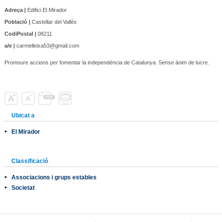
Adreça |
Edifici El Mirador
Població |
Castellar del Vallès
CodiPostal |
08211
a/e |
carmelleixa53@gmail.com
Promoure accions per fomentar la independència de Catalunya. Sense ànim de lucre.
Ubicat a
El Mirador
Classificació
Associacions i grups estables
Societat