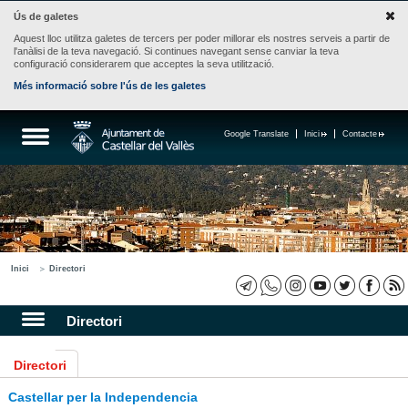
Ús de galetes
Aquest lloc utilitza galetes de tercers per poder millorar els nostres serveis a partir de
l'anàlisi de la teva navegació. Si continues navegant sense canviar la teva
configuració considerarem que acceptes la seva utilització.
Més informació sobre l'ús de les galetes
Google Translate
Inici
Contacte
Inici
Directori
Directori
Directori
Castellar per la Independencia