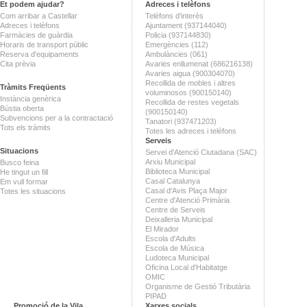
Et podem ajudar?
Adreces i telèfons
Com arribar a Castellar
Telèfons d'interès
Adreces i telèfons
Ajuntament (937144040)
Farmàcies de guàrdia
Policia (937144830)
Horaris de transport públic
Emergències (112)
Reserva d'equipaments
Ambulàncies (061)
Cita prèvia
Avaries enllumenat (686216138)
Avaries aigua (900304070)
Recollida de mobles i altres
Tràmits Freqüents
voluminosos (900150140)
Instància genèrica
Recollida de restes vegetals
Bústia oberta
(900150140)
Subvencions per a la contractació
Tanatori (937471203)
Tots els tràmits
Totes les adreces i telèfons
Serveis
Situacions
Servei d'Atenció Ciutadana (SAC)
Arxiu Municipal
Busco feina
Biblioteca Municipal
He tingut un fill
Casal Catalunya
Em vull formar
Casal d'Avis Plaça Major
Totes les situacions
Centre d'Atenció Primària
Centre de Serveis
Deixalleria Municipal
El Mirador
Escola d'Adults
Escola de Música
Ludoteca Municipal
Oficina Local d'Habitatge
OMIC
Organisme de Gestió Tributària
PIPAD
Promoció de la Vila
Xarxes socials