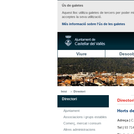
Ús de galetes
Aquest lloc utilitza galetes de tercers per poder m
acceptes la seva utilització.
Més informació sobre l'ús de les galetes
Viure
Descob
Inici
Directori
Directori
Director
Horts d
Ajuntament
Associacions i grups estables
Adreça |
C.
Comerç, mercat i consum
Tel |
93 714
Altres administracions