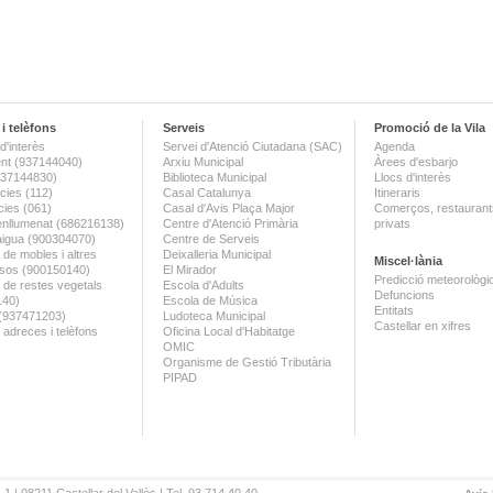
i telèfons
Serveis
Promoció de la Vila
d'interès
Servei d'Atenció Ciutadana (SAC)
Agenda
nt (937144040)
Arxiu Municipal
Àrees d'esbarjo
(937144830)
Biblioteca Municipal
Llocs d'interès
ies (112)
Casal Catalunya
Itineraris
ies (061)
Casal d'Avis Plaça Major
Comerços, restaurants
enllumenat (686216138)
Centre d'Atenció Primària
privats
aigua (900304070)
Centre de Serveis
 de mobles i altres
Deixalleria Municipal
Miscel·lània
sos (900150140)
El Mirador
Predicció meteorològi
a de restes vegetals
Escola d'Adults
Defuncions
140)
Escola de Música
Entitats
 (937471203)
Ludoteca Municipal
Castellar en xifres
 adreces i telèfons
Oficina Local d'Habitatge
OMIC
Organisme de Gestió Tributària
PIPAD