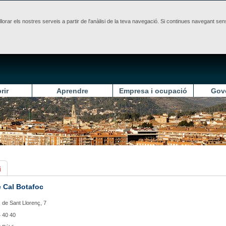
illorar els nostres serveis a partir de l'anàlisi de la teva navegació. Si continues navegant 
rir
Aprendre
Empresa i ocupació
Gov
i
e Cal Botafoc
 de Sant Llorenç, 7
 40 40