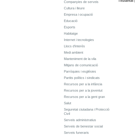
Titularitat 
Companyies de serveis
Cultura i lleure
Empresa i ocupació
Educació
Esports
Habitatge
Internet i tecnologies
Llocs d'interès
Medi ambient
Manteniment de la vila
Mitjans de comunicació
Parròquies i esglésies
Partits polítics i sindicats
Recursos per a la infància
Recursos per a la joventut
Recursos per a la gent gran
Salut
Seguretat ciutadana i Protecció
Civil
Serveis administratius
Serveis de benestar social
Serveis funeraris