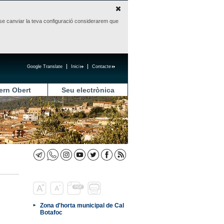
sense canviar la teva configuració considerarem que
Google Translate
Inici
Contacte
ern Obert
Seu electrònica
Zona d'horta municipal de Cal
Botafoc