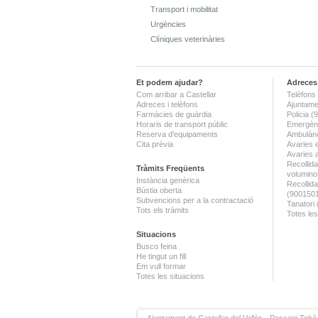
Transport i mobilitat
Urgències
Clíniques veterinàries
Et podem ajudar?
Adreces 
Com arribar a Castellar
Telèfons 
Adreces i telèfons
Ajuntame
Farmàcies de guàrdia
Policia 
Horaris de transport públic
Emergènc
Reserva d'equipaments
Ambulànc
Cita prèvia
Avaries 
Avaries 
Recollida
Tràmits Freqüents
volumino
Instància genèrica
Recollid
Bústia oberta
(900150
Subvencions per a la contractació
Tanatori
Tots els tràmits
Totes les
Situacions
Busco feina
He tingut un fill
Em vull formar
Totes les situacions