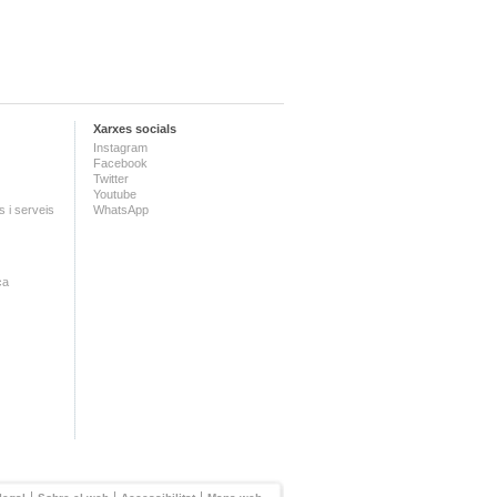
Xarxes socials
Instagram
Facebook
Twitter
Youtube
 i serveis
WhatsApp
ca