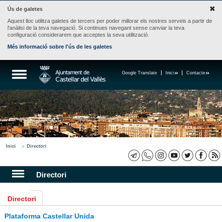
Ús de galetes
Aquest lloc utilitza galetes de tercers per poder millorar els nostres serveis a partir de
l'anàlisi de la teva navegació. Si continues navegant sense canviar la teva
configuració considerarem que acceptes la seva utilització.
Més informació sobre l'ús de les galetes
Google Translate
Inici
Contacte
Inici
Directori
Directori
Directori
Plataforma Castellar Unida