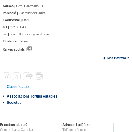
Adreça |
Crta. Sentmenat, 47
Població |
Castellar del Vallès
CodiPostal |
08211
Tel |
622 951 488
a/e |
pcastellarunida@gmail.com
Titularitat |
Privat
Xarxes socials |
Més informació
Classificació
Associacions i grups estables
Societat
Et podem ajudar?
Adreces i telèfons
Com arribar a Castellar
Telèfons d'interès