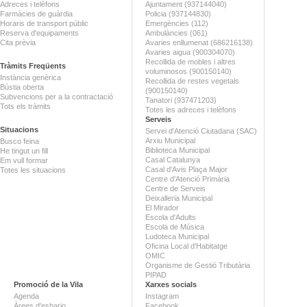
Adreces i telèfons
Ajuntament (937144040)
Farmàcies de guàrdia
Policia (937144830)
Horaris de transport públic
Emergències (112)
Reserva d'equipaments
Ambulàncies (061)
Cita prèvia
Avaries enllumenat (686216138)
Avaries aigua (900304070)
Recollida de mobles i altres
Tràmits Freqüents
voluminosos (900150140)
Instància genèrica
Recollida de restes vegetals
Bústia oberta
(900150140)
Subvencions per a la contractació
Tanatori (937471203)
Tots els tràmits
Totes les adreces i telèfons
Serveis
Situacions
Servei d'Atenció Ciutadana (SAC)
Arxiu Municipal
Busco feina
Biblioteca Municipal
He tingut un fill
Casal Catalunya
Em vull formar
Casal d'Avis Plaça Major
Totes les situacions
Centre d'Atenció Primària
Centre de Serveis
Deixalleria Municipal
El Mirador
Escola d'Adults
Escola de Música
Ludoteca Municipal
Oficina Local d'Habitatge
OMIC
Organisme de Gestió Tributària
PIPAD
Promoció de la Vila
Xarxes socials
Agenda
Instagram
Àrees d'esbarjo
Facebook