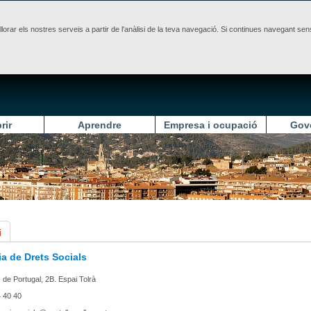
illorar els nostres serveis a partir de l'anàlisi de la teva navegació. Si continues navegant 
rir
Aprendre
Empresa i ocupació
Gov
i
a de Drets Socials
 de Portugal, 2B. Espai Tolrà
 40 40