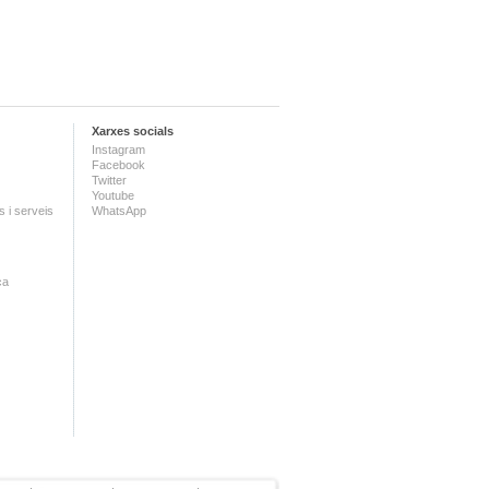
Xarxes socials
Instagram
Facebook
Twitter
Youtube
 i serveis
WhatsApp
ca