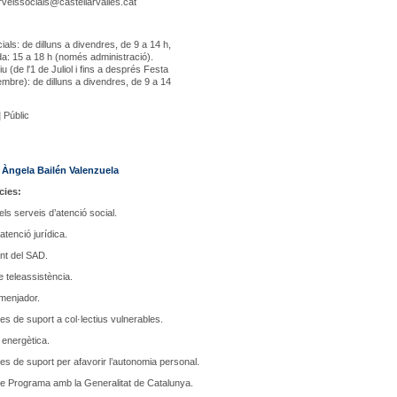
veissocials@castellarvalles.cat
ials: de dilluns a divendres, de 9 a 14 h,
da: 15 a 18 h (només administració).
iu (de l'1 de Juliol i fins a després Festa
embre): de dilluns a divendres, de 9 a 14
|
Públic
:
Àngela Bailén Valenzuela
ies:
els serveis d’atenció social.
atenció jurídica.
nt del SAD.
e teleassistència.
menjador.
s de suport a col·lectius vulnerables.
energètica.
s de suport per afavorir l’autonomia personal.
e Programa amb la Generalitat de Catalunya.