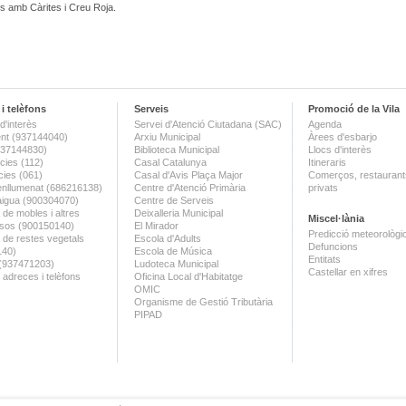
s amb Càrites i Creu Roja.
i telèfons
Serveis
Promoció de la Vila
d'interès
Servei d'Atenció Ciutadana (SAC)
Agenda
nt (937144040)
Arxiu Municipal
Àrees d'esbarjo
(937144830)
Biblioteca Municipal
Llocs d'interès
ies (112)
Casal Catalunya
Itineraris
ies (061)
Casal d'Avis Plaça Major
Comerços, restaurants
enllumenat (686216138)
Centre d'Atenció Primària
privats
aigua (900304070)
Centre de Serveis
 de mobles i altres
Deixalleria Municipal
Miscel·lània
sos (900150140)
El Mirador
Predicció meteorològi
a de restes vegetals
Escola d'Adults
Defuncions
140)
Escola de Música
Entitats
 (937471203)
Ludoteca Municipal
Castellar en xifres
 adreces i telèfons
Oficina Local d'Habitatge
OMIC
Organisme de Gestió Tributària
PIPAD