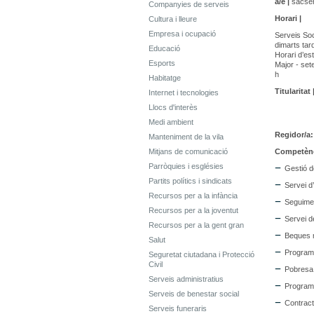
a/e |
sacser
Companyies de serveis
Horari |
Cultura i lleure
Empresa i ocupació
Serveis Soc
dimarts tar
Educació
Horari d’est
Esports
Major - set
h
Habitatge
Titularitat 
Internet i tecnologies
Llocs d'interès
Medi ambient
Regidor/a
Manteniment de la vila
Mitjans de comunicació
Competènc
Parròquies i esglésies
Gestió d
Partits polítics i sindicats
Servei d’
Recursos per a la infància
Seguime
Recursos per a la joventut
Servei d
Recursos per a la gent gran
Beques 
Salut
Programe
Seguretat ciutadana i Protecció
Civil
Pobresa 
Serveis administratius
Programe
Serveis de benestar social
Contract
Serveis funeraris