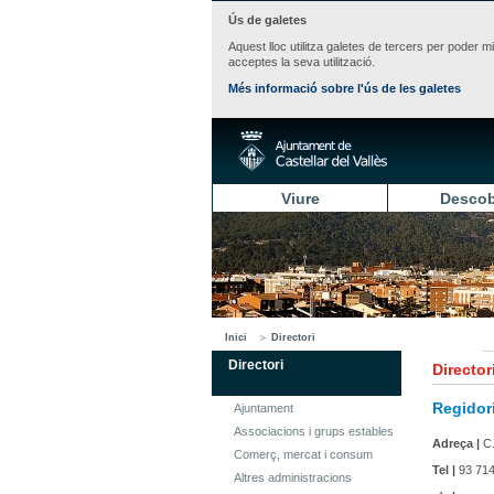
Ús de galetes
Aquest lloc utilitza galetes de tercers per poder m
acceptes la seva utilització.
Més informació sobre l'ús de les galetes
Viure
Descob
Inici
Directori
Directori
Director
Regidori
Ajuntament
Associacions i grups estables
Adreça |
C.
Comerç, mercat i consum
Tel |
93 714
Altres administracions