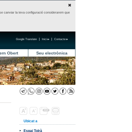
sense canviar la teva configuració considerarem que
Google Translate
Inici
Contacte
ern Obert
Seu electrònica
Ubicat a
Espai Tolrà