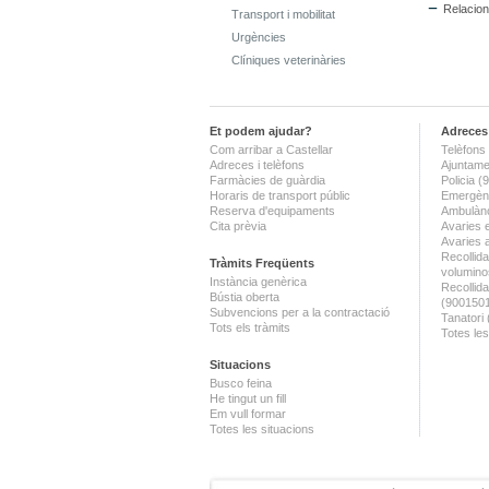
Relacion
Transport i mobilitat
Urgències
Clíniques veterinàries
Et podem ajudar?
Adreces 
Com arribar a Castellar
Telèfons 
Adreces i telèfons
Ajuntame
Farmàcies de guàrdia
Policia 
Horaris de transport públic
Emergènc
Reserva d'equipaments
Ambulànc
Cita prèvia
Avaries 
Avaries 
Recollida
Tràmits Freqüents
volumino
Instància genèrica
Recollid
Bústia oberta
(900150
Subvencions per a la contractació
Tanatori
Tots els tràmits
Totes les
Situacions
Busco feina
He tingut un fill
Em vull formar
Totes les situacions