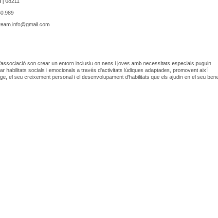
 |
08211
0.989
team.info@gmail.com
 l’associació son crear un entorn inclusiu on nens i joves amb necessitats especials puguin
r habilitats socials i emocionals a través d'activitats lúdiques adaptades, promovent així
tge, el seu creixement personal i el desenvolupament d'habilitats que els ajudin en el seu ben