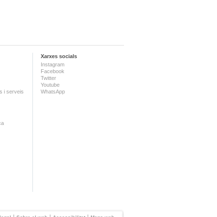
Xarxes socials
Instagram
Facebook
Twitter
Youtube
 i serveis
WhatsApp
ca