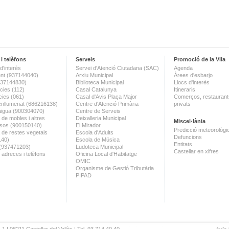
i telèfons
Serveis
Promoció de la Vila
d'interès
Servei d'Atenció Ciutadana (SAC)
Agenda
nt (937144040)
Arxiu Municipal
Àrees d'esbarjo
(937144830)
Biblioteca Municipal
Llocs d'interès
ies (112)
Casal Catalunya
Itineraris
ies (061)
Casal d'Avis Plaça Major
Comerços, restaurants
enllumenat (686216138)
Centre d'Atenció Primària
privats
aigua (900304070)
Centre de Serveis
 de mobles i altres
Deixalleria Municipal
Miscel·lània
sos (900150140)
El Mirador
Predicció meteorològi
a de restes vegetals
Escola d'Adults
Defuncions
140)
Escola de Música
Entitats
 (937471203)
Ludoteca Municipal
Castellar en xifres
 adreces i telèfons
Oficina Local d'Habitatge
OMIC
Organisme de Gestió Tributària
PIPAD