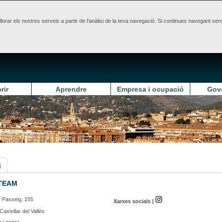
illorar els nostres serveis a partir de l'anàlisi de la teva navegació. Si continues navegant 
rir
Aprendre
Empresa i ocupació
Gov
i
TEAM
 Passeig, 155
Xarxes socials |
Castellar del Vallès