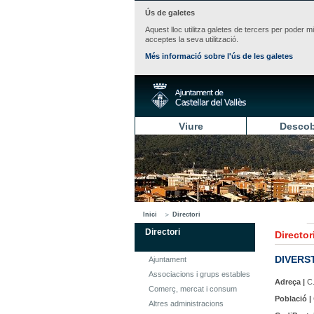
Ús de galetes
Aquest lloc utilitza galetes de tercers per poder m
acceptes la seva utilització.
Més informació sobre l'ús de les galetes
Viure
Descob
Inici
Directori
Directori
Director
DIVERS
Ajuntament
Associacions i grups estables
Adreça |
C.
Comerç, mercat i consum
Població |
Altres administracions