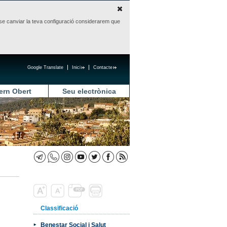
sense canviar la teva configuració considerarem que
Google Translate
Inici
Contacte
ern Obert
Seu electrònica
Classificació
Benestar Social i Salut