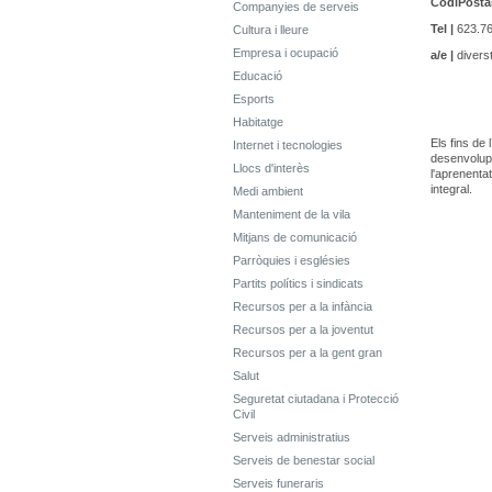
CodiPostal
Companyies de serveis
Tel |
623.76
Cultura i lleure
Empresa i ocupació
a/e |
divers
Educació
Esports
Habitatge
Els fins de
Internet i tecnologies
desenvolupa
Llocs d'interès
l'aprenenta
integral.
Medi ambient
Manteniment de la vila
Mitjans de comunicació
Parròquies i esglésies
Partits polítics i sindicats
Recursos per a la infància
Recursos per a la joventut
Recursos per a la gent gran
Salut
Seguretat ciutadana i Protecció
Civil
Serveis administratius
Serveis de benestar social
Serveis funeraris