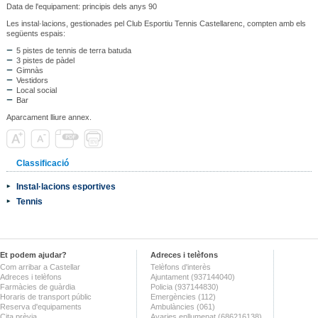
Data de l'equipament: principis dels anys 90
Les instal·lacions, gestionades pel Club Esportiu Tennis Castellarenc, compten amb els
següents espais:
5 pistes de tennis de terra batuda
3 pistes de pàdel
Gimnàs
Vestidors
Local social
Bar
Aparcament lliure annex.
Classificació
Instal·lacions esportives
Tennis
Et podem ajudar?
Adreces i telèfons
Com arribar a Castellar
Telèfons d'interès
Adreces i telèfons
Ajuntament (937144040)
Farmàcies de guàrdia
Policia (937144830)
Horaris de transport públic
Emergències (112)
Reserva d'equipaments
Ambulàncies (061)
Cita prèvia
Avaries enllumenat (686216138)