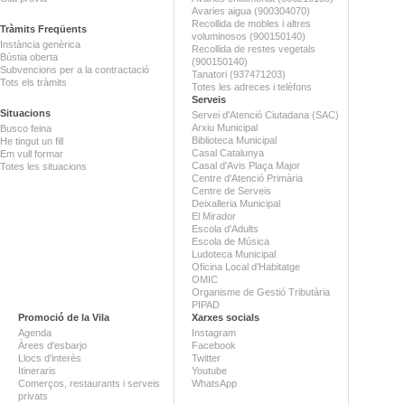
Avaries aigua (900304070)
Recollida de mobles i altres
Tràmits Freqüents
voluminosos (900150140)
Instància genèrica
Recollida de restes vegetals
Bústia oberta
(900150140)
Subvencions per a la contractació
Tanatori (937471203)
Tots els tràmits
Totes les adreces i telèfons
Serveis
Situacions
Servei d'Atenció Ciutadana (SAC)
Arxiu Municipal
Busco feina
Biblioteca Municipal
He tingut un fill
Casal Catalunya
Em vull formar
Casal d'Avis Plaça Major
Totes les situacions
Centre d'Atenció Primària
Centre de Serveis
Deixalleria Municipal
El Mirador
Escola d'Adults
Escola de Música
Ludoteca Municipal
Oficina Local d'Habitatge
OMIC
Organisme de Gestió Tributària
PIPAD
Promoció de la Vila
Xarxes socials
Agenda
Instagram
Àrees d'esbarjo
Facebook
Llocs d'interès
Twitter
Itineraris
Youtube
Comerços, restaurants i serveis
WhatsApp
privats