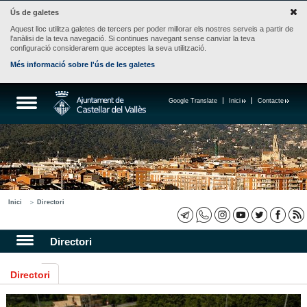
Ús de galetes
Aquest lloc utilitza galetes de tercers per poder millorar els nostres serveis a partir de
l'anàlisi de la teva navegació. Si continues navegant sense canviar la teva
configuració considerarem que acceptes la seva utilització.
Més informació sobre l'ús de les galetes
Google Translate
Inici
Contacte
Inici
Directori
Directori
Directori