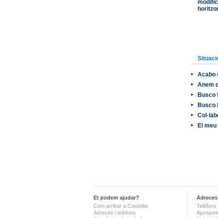
modific
horitzo
Situaci
Acabo d
Anem d
Busco 
Busco 
Col·lab
El meu
Et podem ajudar?
Adreces 
Com arribar a Castellar
Telèfons 
Adreces i telèfons
Ajuntame