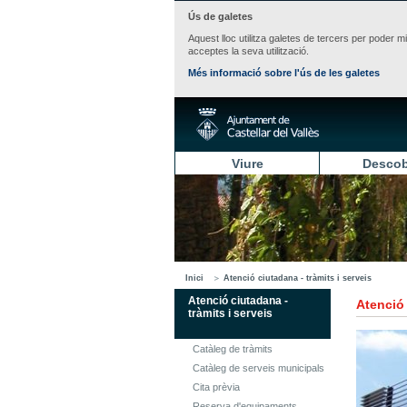
Ús de galetes
Aquest lloc utilitza galetes de tercers per poder m
acceptes la seva utilització.
Més informació sobre l'ús de les galetes
Viure
Descob
Inici
Atenció ciutadana - tràmits i serveis
Atenció ciutadana -
Atenció 
tràmits i serveis
Catàleg de tràmits
Catàleg de serveis municipals
Cita prèvia
Reserva d'equipaments