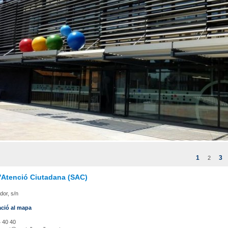
1
3
2
d'Atenció Ciutadana (SAC)
ador, s/n
ació al mapa
 40 40