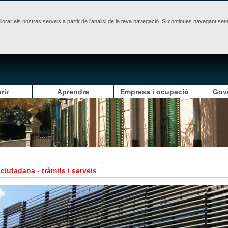
illorar els nostres serveis a partir de l'anàlisi de la teva navegació. Si continues navegant 
rir
Aprendre
Empresa i ocupació
Gov
ciutadana - tràmits i serveis