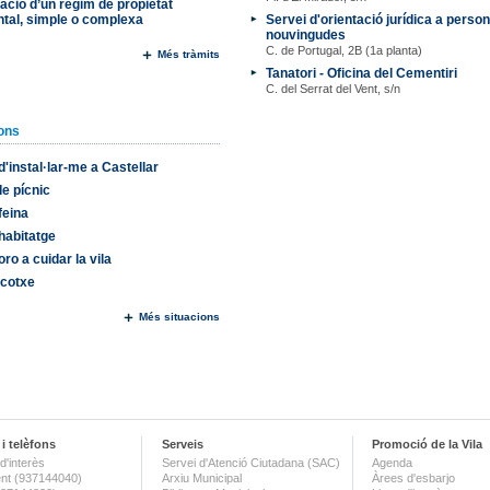
ació d’un règim de propietat
ntal, simple o complexa
Servei d'orientació jurídica a perso
nouvingudes
C. de Portugal, 2B (1a planta)
Més tràmits
Tanatori - Oficina del Cementiri
C. del Serrat del Vent, s/n
ons
'instal·lar-me a Castellar
e pícnic
feina
habitatge
oro a cuidar la vila
 cotxe
Més situacions
i telèfons
Serveis
Promoció de la Vila
d'interès
Servei d'Atenció Ciutadana (SAC)
Agenda
nt (937144040)
Arxiu Municipal
Àrees d'esbarjo