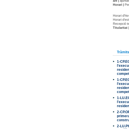
a/e |
ajunta
Horari |
Per
Horari d'hiv
Horari d'est
Recepció te
Titularitat 
Tràmit
1-CP.EO
l'execu
residen
compet
1-CP.EO
l'execu
residen
compet
1-LU.EO
l'execu
residen
2-CP.OP
primera 
constru
2-LU.PH