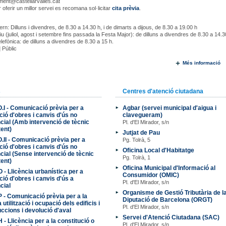
ment@castellarvalles.cat
 oferir un millor servei es recomana sol·licitar
cita prèvia
.
ern: Dilluns i divendres, de 8.30 a 14.30 h, i de dimarts a dijous, de 8.30 a 19.00 h
iu (juliol, agost i setembre fins passada la Festa Major): de dilluns a divendres de 8.30 a 14.3
lefònica: de dilluns a divendres de 8.30 a 15 h.
|
Públic
Més informació
s
Centres d'atenció ciutadana
.I - Comunicació prèvia per a
Agbar (servei municipal d'aigua i
ció d'obres i canvis d'ús no
clavegueram)
cial (Amb intervenció de tècnic
Pl. d'El Mirador, s/n
ent)
Jutjat de Pau
.II - Comunicació prèvia per a
Pg. Tolrà, 5
ció d'obres i canvis d'ús no
Oficina Local d'Habitatge
cial (Sense intervenció de tècnic
Pg. Tolrà, 1
ent)
Oficina Municipal d'Informació al
 - Llicència urbanística per a
Consumidor (OMIC)
ció d'obres i canvis d'ús a
Pl. d'El Mirador, s/n
cial
Organisme de Gestió Tributària de l
 - Comunicació prèvia per a la
Diputació de Barcelona (ORGT)
utilització i ocupació dels edificis i
Pl. d'El Mirador, s/n
ccions i devolució d'aval
Servei d'Atenció Ciutadana (SAC)
 - Llicència per a la constitució o
Pl. d'El Mirador, s/n