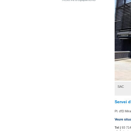
SAC
Servei 
Pl. d'El Mir
Veure situ
Tel |
93 714