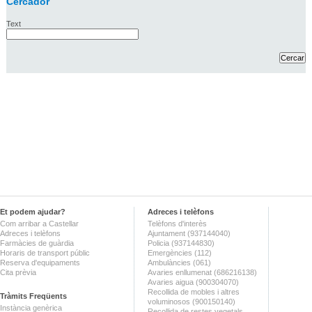
Cercador
Text
Et podem ajudar?
Adreces i telèfons
Com arribar a Castellar
Telèfons d'interès
Adreces i telèfons
Ajuntament (937144040)
Farmàcies de guàrdia
Policia (937144830)
Horaris de transport públic
Emergències (112)
Reserva d'equipaments
Ambulàncies (061)
Cita prèvia
Avaries enllumenat (686216138)
Avaries aigua (900304070)
Recollida de mobles i altres
Tràmits Freqüents
voluminosos (900150140)
Instància genèrica
Recollida de restes vegetals