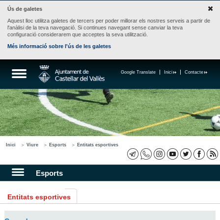
Ús de galetes
Aquest lloc utilitza galetes de tercers per poder millorar els nostres serveis a partir de
l'anàlisi de la teva navegació. Si continues navegant sense canviar la teva
configuració considerarem que acceptes la seva utilització.
Més informació sobre l'ús de les galetes
Google Translate
Inici
Contacte
Inici
Viure
Esports
Entitats esportives
Esports
Entitats esportives