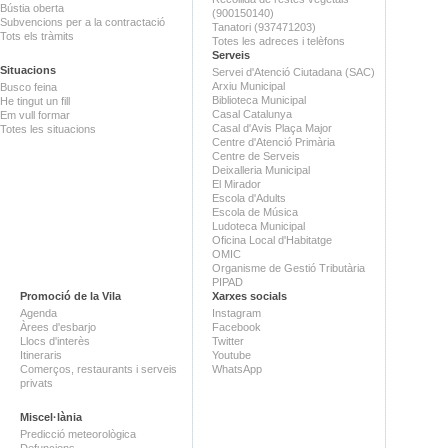
Bústia oberta
(900150140)
Subvencions per a la contractació
Tanatori (937471203)
Tots els tràmits
Totes les adreces i telèfons
Serveis
Situacions
Servei d'Atenció Ciutadana (SAC)
Arxiu Municipal
Busco feina
Biblioteca Municipal
He tingut un fill
Casal Catalunya
Em vull formar
Casal d'Avis Plaça Major
Totes les situacions
Centre d'Atenció Primària
Centre de Serveis
Deixalleria Municipal
El Mirador
Escola d'Adults
Escola de Música
Ludoteca Municipal
Oficina Local d'Habitatge
OMIC
Organisme de Gestió Tributària
PIPAD
Promoció de la Vila
Xarxes socials
Agenda
Instagram
Àrees d'esbarjo
Facebook
Llocs d'interès
Twitter
Itineraris
Youtube
Comerços, restaurants i serveis
WhatsApp
privats
Miscel·lània
Predicció meteorològica
Defuncions