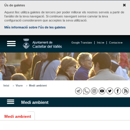
Ús de galetes
Aquest lloc utilitza galetes de tercers per poder millorar els nostres serveis a partir de
l'anàlisi de la teva navegació. Si continues navegant sense canviar la teva
configuració considerarem que acceptes la seva utilització.
Més informació sobre l'ús de les galetes
Google Translate
Inici
Contacte
Inici
Viure
Medi ambient
Medi ambient
Medi ambient