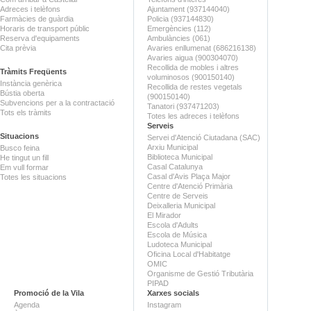
Adreces i telèfons
Ajuntament (937144040)
Farmàcies de guàrdia
Policia (937144830)
Horaris de transport públic
Emergències (112)
Reserva d'equipaments
Ambulàncies (061)
Cita prèvia
Avaries enllumenat (686216138)
Avaries aigua (900304070)
Recollida de mobles i altres
Tràmits Freqüents
voluminosos (900150140)
Instància genèrica
Recollida de restes vegetals
Bústia oberta
(900150140)
Subvencions per a la contractació
Tanatori (937471203)
Tots els tràmits
Totes les adreces i telèfons
Serveis
Situacions
Servei d'Atenció Ciutadana (SAC)
Arxiu Municipal
Busco feina
Biblioteca Municipal
He tingut un fill
Casal Catalunya
Em vull formar
Casal d'Avis Plaça Major
Totes les situacions
Centre d'Atenció Primària
Centre de Serveis
Deixalleria Municipal
El Mirador
Escola d'Adults
Escola de Música
Ludoteca Municipal
Oficina Local d'Habitatge
OMIC
Organisme de Gestió Tributària
PIPAD
Promoció de la Vila
Xarxes socials
Agenda
Instagram