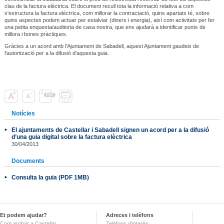
clau de la factura elèctrica. El document recull tota la informació relativa a com
s'estructura la factura elèctrica, com millorar la contractació, quins apartats té, sobre
quins aspectes podem actuar per estalviar (diners i energia), així com activitats per fer
una petita enquesta/auditoria de casa nostra, que ens ajudarà a identificar punts de
millora i bones pràctiques.
Gràcies a un acord amb l'Ajuntament de Sabadell, aquest Ajuntament gaudeix de
l'autorització per a la difusió d'aquesta guia.
Notícies
El ajuntaments de Castellar i Sabadell signen un acord per a la difusió
d’una guia digital sobre la factura elèctrica
30/04/2013
Documents
Consulta la guia (PDF 1MB)
Et podem ajudar?
Adreces i telèfons
Com arribar a Castellar
Telèfons d'interès