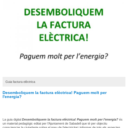
Guia factura elèctrica
Desemboliquem la factura elèctrica! Paguem molt per
l'energia?
La guia digital
Desemboliquem la factura elèctrica! Paguem molt per l’energia?
és
un material pedagògic editat per l'Ajuntament de Sabadell que té per objectiu
conscienciar la ciutadania sobre el preu de l’electricitat i informar de tots els aspectes