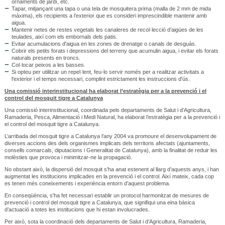
ornaments de jardí, etc.
Tapar, mitjançant una tapa o una tela de mosquitera prima (malla de 2 mm de mida
màxima), els recipients a l’exterior que es consideri imprescindible mantenir amb
aigua.
Mantenir netes de restes vegetals les canaleres de recol·lecció d’aigües de les
teulades, així com els embornals dels patis.
Evitar acumulacions d'aigua en les zones de drenatge o canals de desguàs.
Cobrir els petits forats i depressions del terreny que acumulin aigua, i evitar els forats
naturals presents en troncs.
Col·locar peixos a les basses.
Si opteu per utilitzar un repel·lent, feu-lo servir només per a realitzar activitats a
l'exterior i el temps necessari, complint estrictament les instruccions d'ús.
Una comissió interinstitucional ha elaborat l’estratègia per a la prevenció i el
control del mosquit tigre a Catalunya
Una comissió interinstitucional, coordinada pels departaments de Salut i d’Agricultura,
Ramaderia, Pesca, Alimentació i Medi Natural, ha elaborat l’estratègia per a la prevenció i
el control del mosquit tigre a Catalunya.
L’arribada del mosquit tigre a Catalunya l’any 2004 va promoure el desenvolupament de
diverses accions des dels organismes implicats dels territoris afectats (ajuntaments,
consells comarcals, diputacions i Generalitat de Catalunya), amb la finalitat de reduir les
molèsties que provoca i minimitzar-ne la propagació.
No obstant això, la dispersió del mosquit s’ha anat estenent al llarg d’aquests anys, i han
augmentat les institucions implicades en la prevenció i el control. Així mateix, cada cop
es tenen més coneixements i experiència entorn d’aquest problema.
En conseqüència, s'ha fet necessari establir un protocol harmonitzat de mesures de
prevenció i control del mosquit tigre a Catalunya, que signifiqui una eina bàsica
d’actuació a totes les institucions que hi estan involucrades.
Per això, sota la coordinació dels departaments de Salut i d’Agricultura, Ramaderia,