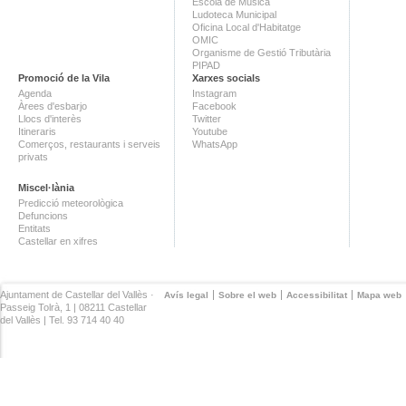
Escola de Música
Ludoteca Municipal
Oficina Local d'Habitatge
OMIC
Organisme de Gestió Tributària
PIPAD
Promoció de la Vila
Xarxes socials
Agenda
Instagram
Àrees d'esbarjo
Facebook
Llocs d'interès
Twitter
Itineraris
Youtube
Comerços, restaurants i serveis
WhatsApp
privats
Miscel·lània
Predicció meteorològica
Defuncions
Entitats
Castellar en xifres
Ajuntament de Castellar del Vallès ·
Avís legal
Sobre el web
Accessibilitat
Mapa web
Passeig Tolrà, 1 | 08211 Castellar
del Vallès | Tel. 93 714 40 40