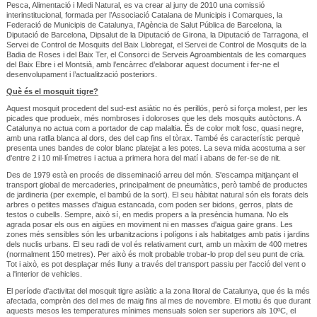
Pesca, Alimentació i Medi Natural, es va crear al juny de 2010 una comissió
interinstitucional, formada per l’Associació Catalana de Municipis i Comarques, la
Federació de Municipis de Catalunya, l’Agència de Salut Pública de Barcelona, la
Diputació de Barcelona, Dipsalut de la Diputació de Girona, la Diputació de Tarragona, el
Servei de Control de Mosquits del Baix Llobregat, el Servei de Control de Mosquits de la
Badia de Roses i del Baix Ter, el Consorci de Serveis Agroambientals de les comarques
del Baix Ebre i el Montsià, amb l’encàrrec d’elaborar aquest document i fer-ne el
desenvolupament i l’actualització posteriors.
Què és el mosquit tigre?
Aquest mosquit procedent del sud-est asiàtic no és perillós, però si força molest, per les
picades que produeix, més nombroses i doloroses que les dels mosquits autòctons. A
Catalunya no actua com a portador de cap malaltia. És de color molt fosc, quasi negre,
amb una ratlla blanca al dors, des del cap fins el tòrax. També és característic perquè
presenta unes bandes de color blanc platejat a les potes. La seva mida acostuma a ser
d'entre 2 i 10 mil·límetres i actua a primera hora del matí i abans de fer-se de nit.
Des de 1979 està en procés de disseminació arreu del món. S'escampa mitjançant el
transport global de mercaderies, principalment de pneumàtics, però també de productes
de jardineria (per exemple, el bambú de la sort). El seu hàbitat natural són els forats dels
arbres o petites masses d'aigua estancada, com poden ser bidons, gerros, plats de
testos o cubells. Sempre, això sí, en medis propers a la presència humana. No els
agrada posar els ous en aigües en moviment ni en masses d'aigua gaire grans. Les
zones més sensibles són les urbanitzacions i polígons i als habitatges amb patis i jardins
dels nuclis urbans. El seu radi de vol és relativament curt, amb un màxim de 400 metres
(normalment 150 metres). Per això és molt probable trobar-lo prop del seu punt de cria.
Tot i això, es pot desplaçar més lluny a través del transport passiu per l'acció del vent o
a l'interior de vehicles.
El període d'activitat del mosquit tigre asiàtic a la zona litoral de Catalunya, que és la més
afectada, comprèn des del mes de maig fins al mes de novembre. El motiu és que durant
aquests mesos les temperatures mínimes mensuals solen ser superiors als 10ºC, el