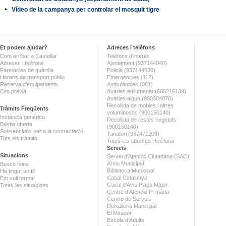
Vídeo de la campanya per controlar el mosquit tigre
Et podem ajudar?
Adreces i telèfons
Com arribar a Castellar
Telèfons d'interès
Adreces i telèfons
Ajuntament (937144040)
Farmàcies de guàrdia
Policia (937144830)
Horaris de transport públic
Emergències (112)
Reserva d'equipaments
Ambulàncies (061)
Cita prèvia
Avaries enllumenat (686216138)
Avaries aigua (900304070)
Recollida de mobles i altres
Tràmits Freqüents
voluminosos (900150140)
Instància genèrica
Recollida de restes vegetals
Bústia oberta
(900150140)
Subvencions per a la contractació
Tanatori (937471203)
Tots els tràmits
Totes les adreces i telèfons
Serveis
Situacions
Servei d'Atenció Ciutadana (SAC)
Arxiu Municipal
Busco feina
Biblioteca Municipal
He tingut un fill
Casal Catalunya
Em vull formar
Casal d'Avis Plaça Major
Totes les situacions
Centre d'Atenció Primària
Centre de Serveis
Deixalleria Municipal
El Mirador
Escola d'Adults