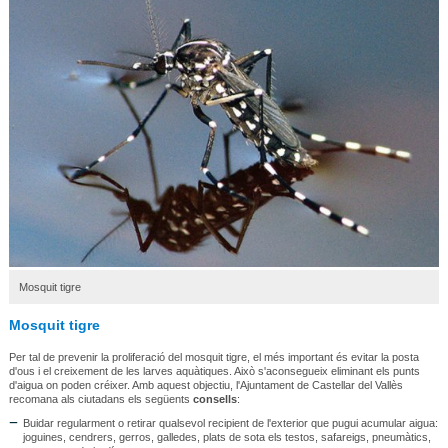
Mosquit tigre
Mosquit tigre
Per tal de prevenir la proliferació del mosquit tigre, el més important és evitar la posta
d'ous i el creixement de les larves aquàtiques. Això s'aconsegueix eliminant els punts
d'aigua on poden créixer. Amb aquest objectiu, l'Ajuntament de Castellar del Vallès
recomana als ciutadans els següents
consells
:
Buidar regularment o retirar qualsevol recipient de l'exterior que pugui acumular aigua:
joguines, cendrers, gerros, galledes, plats de sota els testos, safareigs, pneumàtics,