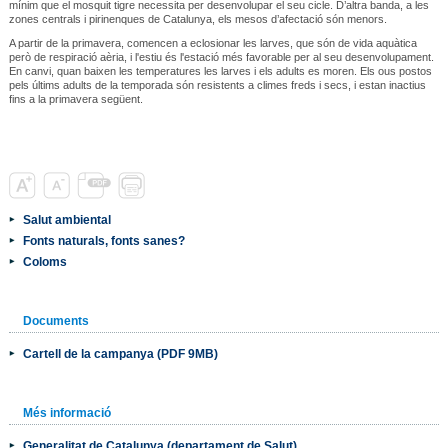
mínim que el mosquit tigre necessita per desenvolupar el seu cicle. D’altra banda, a les
zones centrals i pirinenques de Catalunya, els mesos d’afectació són menors.
A partir de la primavera, comencen a eclosionar les larves, que són de vida aquàtica
però de respiració aèria, i l'estiu és l'estació més favorable per al seu desenvolupament.
En canvi, quan baixen les temperatures les larves i els adults es moren. Els ous postos
pels últims adults de la temporada són resistents a climes freds i secs, i estan inactius
fins a la primavera següent.
Salut ambiental
Fonts naturals, fonts sanes?
Coloms
Documents
Cartell de la campanya (PDF 9MB)
Més informació
Generalitat de Catalunya (departament de Salut)