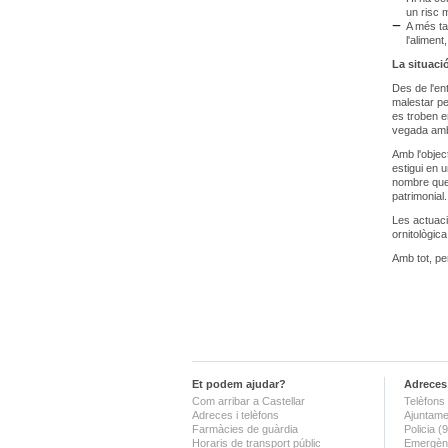
un risc 
A més ta
l'alimen
La situació
Des de l'ent
malestar pe
es troben e
vegada amb
Amb l'objec
estigui en 
nombre que 
patrimonial.
Les actuacio
ornitològica
Amb tot, pe
Et podem ajudar?
Adreces 
Com arribar a Castellar
Telèfons 
Adreces i telèfons
Ajuntame
Farmàcies de guàrdia
Policia 
Horaris de transport públic
Emergènc