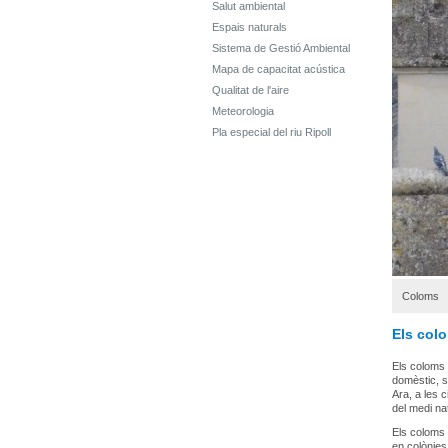
Salut ambiental
Espais naturals
Sistema de Gestió Ambiental
Mapa de capacitat acústica
Qualitat de l'aire
Meteorologia
Pla especial del riu Ripoll
Coloms
Els col
Els coloms
domèstic, s
Ara, a les 
del medi nat
Els coloms 
en colònies