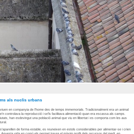
oms als nuclis urbans
 viuen en companyia de l'home des de temps immemorials. Tradicionalment era un animal
e'n controlava la reproducció i se'ls facilitava alimentació quan era escassa als camps.
ciutats, han esdevingut una població animal que viu en llibertat i es comporta com les aus
ural.
s'aparellen de forma estable, es reuneixen en estols considerables per alimentar-se i crien
. Aquesta vida en comú els permet treure el màxim profit dels recursos del medi, en