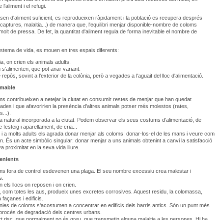
 l'aliment i el refugi.
en d'aliment suficient, es reprodueixen ràpidament i la població es recupera després
 (captures, malaltia...) de manera que, l'equilibri menjar disponible-nombre de coloms
molt de pressa. De fet, la quantitat d'aliment regula de forma inevitable el nombre de
istema de vida, es mouen en tres espais diferents:
a, on crien els animals adults.
n s'alimenten, que pot anar variant.
e repòs, sovint a l'exterior de la colònia, però a vegades a l'aguait del lloc d'alimentació.
amable
ms contribueixen a netejar la ciutat en consumir restes de menjar que han quedat
des i que afavoririen la presència d'altres animals potser més molestos (rates,
...).
da natural incorporada a la ciutat. Podem observar els seus costums d'alimentació, de
 festeig i aparellament, de cria...
 i a molts adults els agrada donar menjar als coloms: donar-los-el de les mans i veure com
n. És un acte simbòlic singular: donar menjar a uns animals obtenint a canvi la satisfacció
a proximitat en la seva vida lliure.
enients
ms fora de control esdevenen una plaga. El seu nombre excessiu crea malestar i
s.
 els llocs on reposen i on crien.
, com totes les aus, produeix unes excretes corrosives. Aquest residu, la colomassa,
 façanes i edificis.
nies de coloms s'acostumen a concentrar en edificis dels barris antics. Són un punt més
l procés de degradació dels centres urbans.
rt risc, que normalment no és greu, que transmetin alguna malaltia a les persones. Hi ha