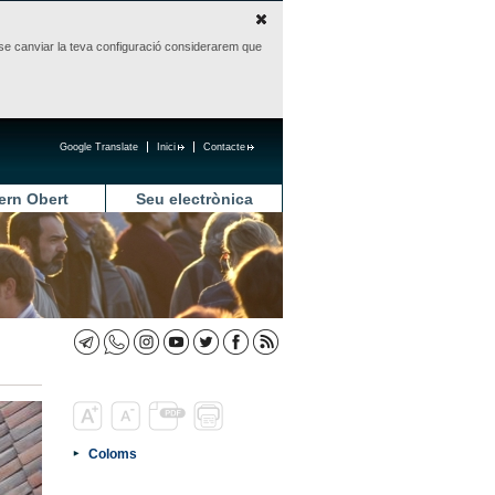
sense canviar la teva configuració considerarem que
Google Translate
Inici
Contacte
ern Obert
Seu electrònica
Coloms