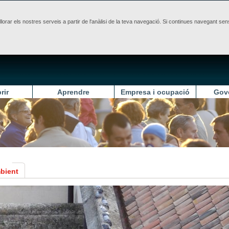
illorar els nostres serveis a partir de l'anàlisi de la teva navegació. Si continues navegant 
rir
Aprendre
Empresa i ocupació
Gov
bient