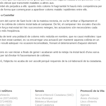
més elevat que transmetin malalties a altres aus.
mbé els perjudica a ells: quants més coloms hi hagi també hi haurà més competència per
t, de forma que començaran a aparèixer coloms malalts i epidèmies entre ells.
 a Castellar
orn del carrer de Sant Iscle i de la mateixa rectoria, es va fer arribar a l'Ajuntament el
r la colònia de coloms instal·lada al campanar. De fet, el campanar i les escales d'accés
n força mal estat tot i les successives neteges; les actuacions són necessàries cada
 més freqüència.
tiu de tenir una població de coloms més reduïda en nombre, que no causi molèsties i que
un bon estat sanitari, es va encarregar una actuació per mantenir aquesta colònia en un
resulti adequat i no ocasioni incomoditats, frenant el deteriorament d'aquest element
ns es van iniciar a finals de gener i acabaran amb la neteja i la instal·lació d'una xarxa
 per tal d'evitar-hi l'assentament de colònies.
rò, l'objectiu no acaba de ser assolit perquè requereix de la col·laboració de la ciutadania.
i telèfons
Serveis
Promoció de la Vila
d'interès
Servei d'Atenció Ciutadana (SAC)
Agenda
nt (937144040)
Arxiu Municipal
Àrees d'esbarjo
(937144830)
Biblioteca Municipal
Llocs d'interès
ies (112)
Casal Catalunya
Itineraris