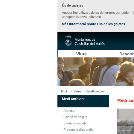
Ús de galetes
Aquest lloc utilitza galetes de tercers per poder m
acceptes la seva utilització.
Més informació sobre l'ús de les galetes
Viure
Descob
Inici
Viure
Medi ambient
Medi ambient
Medi am
Residus
Gestió de l'aigua
Estalvi energètic
Prevenció d'incendis