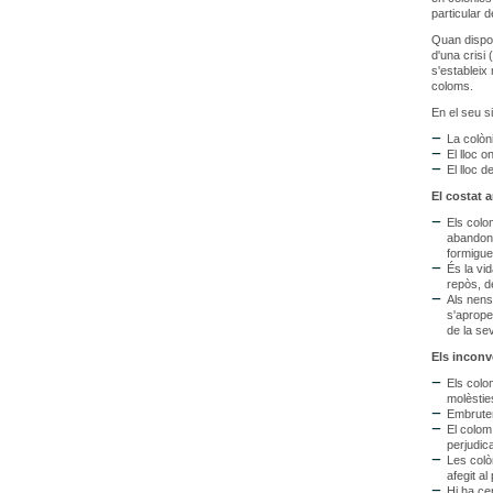
particular de
Quan dispos
d'una crisi
s'estableix 
coloms.
En el seu s
La colòni
El lloc o
El lloc d
El costat 
Els colo
abandona
formigues
És la vi
repòs, de
Als nens
s'aprope
de la sev
Els inconv
Els colo
molèstie
Embruten
El colom
perjudica
Les colò
afegit a
Hi ha ce