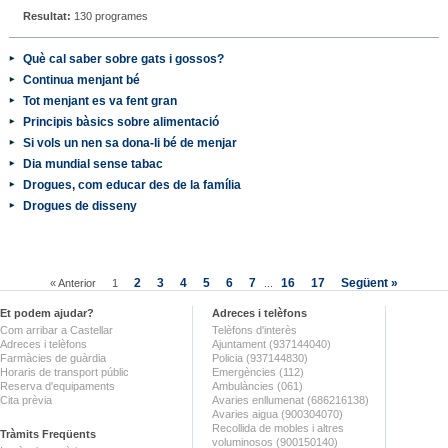
Resultat:
130 programes
Què cal saber sobre gats i gossos?
Continua menjant bé
Tot menjant es va fent gran
Principis bàsics sobre alimentació
Si vols un nen sa dona-li bé de menjar
Dia mundial sense tabac
Drogues, com educar des de la família
Drogues de disseny
2
3
4
5
6
7
16
17
Següent »
« Anterior
1
...
Et podem ajudar?
Adreces i telèfons
Com arribar a Castellar
Telèfons d'interès
Adreces i telèfons
Ajuntament (937144040)
Farmàcies de guàrdia
Policia (937144830)
Horaris de transport públic
Emergències (112)
Reserva d'equipaments
Ambulàncies (061)
Cita prèvia
Avaries enllumenat (686216138)
Avaries aigua (900304070)
Recollida de mobles i altres
Tràmits Freqüents
voluminosos (900150140)