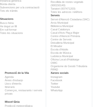
Instància genèrica
Recollida de restes vegetals
Bústia oberta
(900150140)
Subvencions per a la contractació
Tanatori (937471203)
Tots els tràmits
Totes les adreces i telèfons
Serveis
Situacions
Servei d'Atenció Ciutadana (SAC)
Arxiu Municipal
Busco feina
Biblioteca Municipal
He tingut un fill
Casal Catalunya
Em vull formar
Casal d'Avis Plaça Major
Totes les situacions
Centre d'Atenció Primària
Centre de Serveis
Deixalleria Municipal
El Mirador
Escola d'Adults
Escola de Música
Ludoteca Municipal
Oficina Local d'Habitatge
OMIC
Organisme de Gestió Tributària
PIPAD
Promoció de la Vila
Xarxes socials
Agenda
Instagram
Àrees d'esbarjo
Facebook
Llocs d'interès
Twitter
Itineraris
Youtube
Comerços, restaurants i serveis
WhatsApp
privats
Miscel·lània
Predicció meteorològica