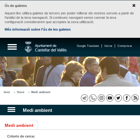
Ús de galetes
Aquest lloc utilitza galetes de tercers per poder millorar els nostres serveis a partir de
l'anàlisi de la teva navegació. Si continues navegant sense canviar la teva
configuració considerarem que acceptes la seva utilització.
Més informació sobre l'ús de les galetes
Google Translate
Inici
Contacte
Inici
Viure
Medi ambient
Medi ambient
Medi ambient
Criteris de cerca: