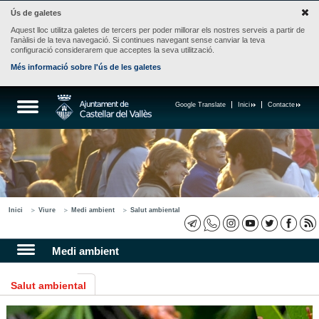
Ús de galetes
Aquest lloc utilitza galetes de tercers per poder millorar els nostres serveis a partir de
l'anàlisi de la teva navegació. Si continues navegant sense canviar la teva
configuració considerarem que acceptes la seva utilització.
Més informació sobre l'ús de les galetes
Google Translate
Inici
Contacte
Inici
Viure
Medi ambient
Salut ambiental
Medi ambient
Salut ambiental