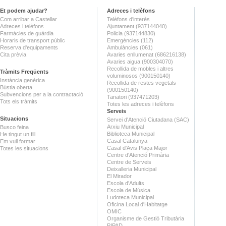
Et podem ajudar?
Adreces i telèfons
Com arribar a Castellar
Telèfons d'interès
Adreces i telèfons
Ajuntament (937144040)
Farmàcies de guàrdia
Policia (937144830)
Horaris de transport públic
Emergències (112)
Reserva d'equipaments
Ambulàncies (061)
Cita prèvia
Avaries enllumenat (686216138)
Avaries aigua (900304070)
Recollida de mobles i altres
Tràmits Freqüents
voluminosos (900150140)
Instància genèrica
Recollida de restes vegetals
Bústia oberta
(900150140)
Subvencions per a la contractació
Tanatori (937471203)
Tots els tràmits
Totes les adreces i telèfons
Serveis
Situacions
Servei d'Atenció Ciutadana (SAC)
Arxiu Municipal
Busco feina
Biblioteca Municipal
He tingut un fill
Casal Catalunya
Em vull formar
Casal d'Avis Plaça Major
Totes les situacions
Centre d'Atenció Primària
Centre de Serveis
Deixalleria Municipal
El Mirador
Escola d'Adults
Escola de Música
Ludoteca Municipal
Oficina Local d'Habitatge
OMIC
Organisme de Gestió Tributària
PIPAD