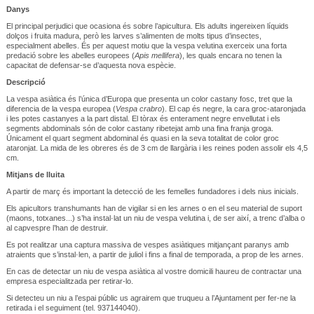
Danys
El principal perjudici que ocasiona és sobre l’apicultura. Els adults ingereixen líquids
dolços i fruita madura, però les larves s’alimenten de molts tipus d’insectes,
especialment abelles. És per aquest motiu que la vespa velutina exerceix una forta
predació sobre les abelles europees (
Apis mellifera
), les quals encara no tenen la
capacitat de defensar-se d’aquesta nova espècie.
Descripció
La vespa asiàtica és l’única d’Europa que presenta un color castany fosc, tret que la
diferencia de la vespa europea (
Vespa crabro
). El cap és negre, la cara groc-ataronjada
i les potes castanyes a la part distal. El tòrax és enterament negre envellutat i els
segments abdominals són de color castany ribetejat amb una fina franja groga.
Únicament el quart segment abdominal és quasi en la seva totalitat de color groc
ataronjat. La mida de les obreres és de 3 cm de llargària i les reines poden assolir els 4,5
cm.
Mitjans de lluita
A partir de març és important la detecció de les femelles fundadores i dels nius inicials.
Els apicultors transhumants han de vigilar si en les arnes o en el seu material de suport
(maons, totxanes...) s’ha instal·lat un niu de vespa velutina i, de ser així, a trenc d’alba o
al capvespre l’han de destruir.
Es pot realitzar una captura massiva de vespes asiàtiques mitjançant paranys amb
atraients que s’instal·len, a partir de juliol i fins a final de temporada, a prop de les arnes.
En cas de detectar un niu de vespa asiàtica al vostre domicili haureu de contractar una
empresa especialitzada per retirar-lo.
Si detecteu un niu a l’espai públic us agrairem que truqueu a l’Ajuntament per fer-ne la
retirada i el seguiment (tel. 937144040).