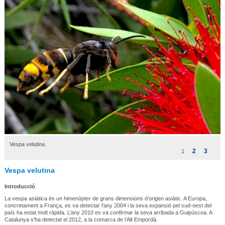
Vespa velutina.
2
3
1
Vespa velutina
Introducció
La vespa asiàtica és un himenòpter de grans dimensions d’origen asiàtic. A Europa,
concretament a França, es va detectar l’any 2004 i la seva expansió pel sud-oest del
país ha estat molt ràpida. L’any 2010 es va confirmar la seva arribada a Guipúscoa. A
Catalunya s’ha detectat el 2012, a la comarca de l’Alt Empordà.